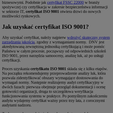
biznesowymi. Podobnie jak
certyfikat FSSC 22000
w branży
spożywczej czy certyfikacja w zakresie bezpieczeństwa informacji
w sektorze IT,
certyfikat ISO 9001
otwiera drzwi do nowych
możliwości rynkowych.
Jak uzyskać certyfikat ISO 9001?
Aby uzyskać certyfikat, należy najpierw
wdrożyć skuteczny system
zarządzania jakością
, zgodny z wymaganiami normy. DNV jest
akredytowaną zewnętrzną jednostką certyfikującą i może pomóc
Państwu w całym procesie, począwszy od odpowiednich szkoleń
ISO 9001, przez narzędzia samooceny, analizę luk, aż po usługi
certyfikacji.
Proces uzyskania
certyfikatu ISO 9001
składa się z kilku etapów.
Na początku rekomendujemy przeprowadzenie analizy luk, która
pozwala zidentyfikować obszary wymagające dostosowania do
wymagań normy. Następnie realizujemy audyt certyfikacyjny w
dwóch fazach: pierwsza obejmuje przegląd dokumentacji i ocenę
gotowości organizacji, druga to szczegółowa weryfikacja
funkcjonowania systemu w praktyce. Po pomyślnym zakończeniu
audytu wydajemy certyfikat ważny przez trzy lata, z corocznymi
audytami nadzoru.