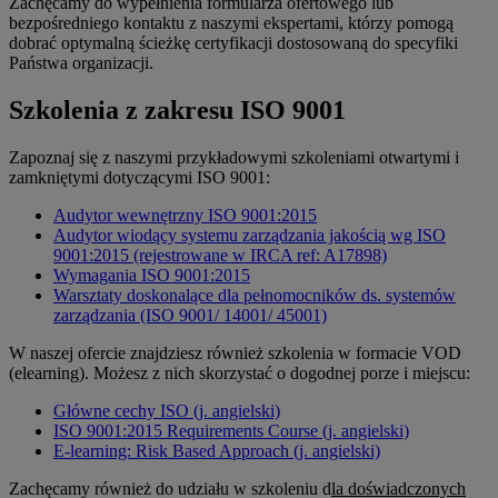
Zachęcamy do wypełnienia formularza ofertowego lub
bezpośredniego kontaktu z naszymi ekspertami, którzy pomogą
dobrać optymalną ścieżkę certyfikacji dostosowaną do specyfiki
Państwa organizacji.
Szkolenia z zakresu ISO 9001
Zapoznaj się z naszymi przykładowymi szkoleniami otwartymi i
zamkniętymi dotyczącymi ISO 9001:
Audytor wewnętrzny ISO 9001:2015
Audytor wiodący systemu zarządzania jakością wg ISO
9001:2015 (rejestrowane w IRCA ref: A17898)
Wymagania ISO 9001:2015
Warsztaty doskonalące dla pełnomocników ds. systemów
zarządzania (ISO 9001/ 14001/ 45001)
W naszej ofercie znajdziesz również szkolenia w formacie VOD
(elearning). Możesz z nich skorzystać o dogodnej porze i miejscu:
Główne cechy ISO (j. angielski)
ISO 9001:2015 Requirements Course (j. angielski)
E-learning: Risk Based Approach (j. angielski)
Zachęcamy również do udziału w szkoleniu d
la doświadczonych