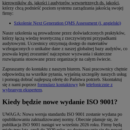
kierowników ds. jakości i audytorów wewnętrznych ds. jakości
,
którzy chcą podnieść poziom systemu zarządzania jakością swojej
firmy:
Szkolenie Next Generation QMS Assessment (j. angielski)
Nasze szkolenia są prowadzone przez doświadczonych praktyków,
którzy łączą wiedzę teoretyczną z rzeczywistymi przypadkami
audytowymi. Uczestnicy otrzymują dostęp do materiałów
wzbogaconych o unikalne dane z naszej globalnej bazy audytów, co
pozwala lepiej zrozumieć najczęstsze wyzwania i skuteczne
rozwiązania stosowane przez organizacje na całym świecie.
Zapraszamy do kontaktu z naszym biurem. Nasi pracownicy chętnie
odpowiedzą na wszelkie pytania, wyjaśnią szczegóły naszych usług
i pomogą dobrać najlepszą ofertę do Państwa potrzeb. Skontaktuj
się z nami poprzez
formularz kontaktowy
lub
telefonicznie z
wybranym ekspertem
.
Kiedy będzie nowe wydanie ISO 9001?
UWAGA: Nowa wersja standardu ISO 9001 zostanie wydana po
opublikowaniu zaktualizowanej normy. Obecnie planuje się, że
publikacja ISO 9001 nastąpi we wrześniu 2026 roku. Firmy będą
miały trzy lata, czyli do 2029 roku, na dostosowanie się do nowej