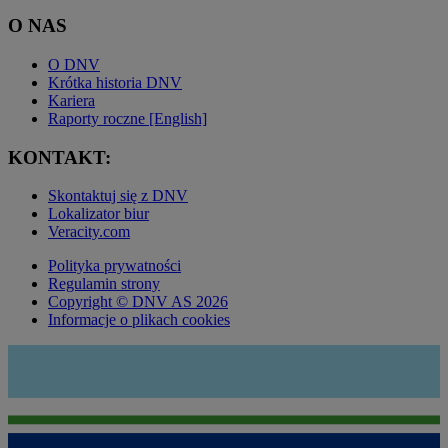
O NAS
O DNV
Krótka historia DNV
Kariera
Raporty roczne [English]
KONTAKT:
Skontaktuj się z DNV
Lokalizator biur
Veracity.com
Polityka prywatności
Regulamin strony
Copyright © DNV AS 2026
Informacje o plikach cookies