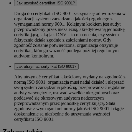
Jak uzyskać certyfikat ISO 9001?
Droga do certyfikatu ISO 9001 zaczyna się od wdrożenia w
organizacji systemu zarządzania jakością zgodnego z
wymaganiami normy 9001. Kolejnym krokiem jest audyt
przeprowadzony przez niezależną, akredytowaną jednostkę
certyfikującą, taką jak DNV – to ona ocenia, czy system
faktycznie działa zgodnie z założeniami normy. Gdy
zgodność zostanie potwierdzona, organizacja otrzymuje
certyfikat, którego ważność podlega później regularnym
audytom kontrolnym.
Jak utrzymać certyfikat ISO 9001?
Aby utrzymać certyfikat jakościowy wydany na zgodność z
normą ISO 9001, organizacja musi nadal działać i ulepszać
swój system zarządzania jakością, przeprowadzać regularne
audyty wewnętrzne, usuwać wszelkie niezgodności oraz
poddawać się okresowym audytom nadzorczym
przeprowadzanym przez jednostkę certyfikującą. Stała
zgodność z wymaganiami normy jakości ISO 9001 i ciągłe
doskonalenie są niezbędne do utrzymania ważności
certyfikatu ISO 9001.
Zobacz także