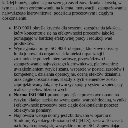
każdej branży, opiera się na szeregu zasad zarządzania jakością, w
tym na silnym zorientowaniu na klienta, motywacji i zaangażowaniu
najwyższego kierownictwa, podejściu procesowym i ciągłym
doskonaleniu.
ISO 9001 określa kryteria dla systemu zarządzania jakością,
który koncentruje się na efektywności procesów jakości,
pomagając w bardziej efektywnej pracy i redukcji wad
produktów.
Wymagania normy ISO 9001 obejmują kluczowe obszary
funkcjonowania organizacji: kontekst organizacji i
zrozumienie potrzeb interesariuszy, przywództwo i
zaangażowanie najwyższego kierownictwa, planowanie z
uwzględnieniem ryzyk i szans, wsparcie w postaci zasobów i
kompetencji, działania operacyjne, ocenę efektów działania
oraz ciągłe doskonalenie. Każdy z tych elementów został
zaprojektowany tak, aby tworzyć spójny system wspierający
realizację celów biznesowych.
Norma ISO 9001
promuje podejście procesowe oparte na
ryzyku, kładąc nacisk na wymagania, wartość dodaną, wyniki
i efektywność procesów oraz ciągłe doskonalenie poprzez
obiektywne pomiary.
Najnowsza wersja normy jest zbudowana w oparciu o
Strukturę Wysokiego Poziomu ISO (HLS), zestaw 10 zasad,
na których opierają się wszystkie normy ISO. Zapewniając