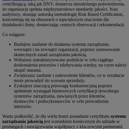
certyfikującą, taką jak DNV, dostarcza niezależnego potwierdzenia,
że organizacja spełnia międzynarodowe standardy jakości. Nasi
audytorzy, stosując autorską metodologię Risk Based Certification,
koncentrują się na obszarach o największym znaczeniu dla
działalności firmy, dostarczając cennych obserwacji i rekomendacji.
Co osiągasz:
Budujesz zaufanie do działania systemu zarządzania,
wewnątrz i na zewnątrz organizacji, poprzez zastosowanie
skutecznych zasad zarządzania jakością.
Wdrażasz ustrukturyzowane podejście w celu ciągłego
doskonalenia procesów i zdobywania wiedzy, na czym należy
skupić starania.
Zwiększasz zaufanie i zadowolenie klientów, co w rezultacie
może prowadzić do wzrostu sprzedaży.
Zyskujesz znaczącą przewagę konkurencyjną poprzez
spełnienie wymagań biznesowych certyfikacji dowolnego
systemów zarządzania, stawianych przez klientów,
dostawców i podwykonawców w celu prowadzenia
interesów.
Warto podkreślić, że dla wielu branż posiadanie certyfikatu
systemu
zarządzania jakością
jest warunkiem koniecznym do udziału w
przetargach i nawiązywania współpracy z kluczowymi partnerami