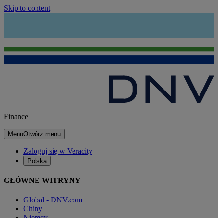
Skip to content
Finance
Menu
Otwórz menu
Zaloguj się w Veracity
Polska
GŁÓWNE WITRYNY
Global - DNV.com
Chiny
Niemcy