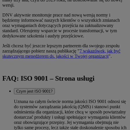
wersji.
DNV aktywnie monitoruje prace nad nową wersją normy i
będziemy informować naszych klientów o wszystkich zmianach
oraz wymaganiach dotyczących przejścia na zaktualizowany
standard. Oferujemy wsparcie w procesie transformacji, w tym
dedykowane szkolenia i audyty przejściowe.
Jeśli chcesz być jeszcze lepszym partnerem dla swojego zespołu
zarządzającego pobierz naszą publikację "
7 wskazówek, jak być
skutecznym menedżerem ds. jakości w Twojej organizacji
".
FAQ: ISO 9001 – Strona usługi
Czym jest ISO 9001?
Uznana na całym świecie norma jakości ISO 9001 odnosi się
do systemów zarządzania jakością (QMS) i stanowi punkt
odniesienia dla organizacji, które chcą w sposób powtarzalny
dostarczać produkty i usługi spełniające wymagania klientów
oraz obowiązujące przepisy. Jej wymagania obejmują nie
tylko same procesy, lecz także stałe doskonalenie sposobu ich