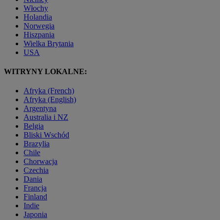
Włochy
Holandia
Norwegia
Hiszpania
Wielka Brytania
USA
WITRYNY LOKALNE:
Afryka (French)
Afryka (English)
Argentyna
Australia i NZ
Belgia
Bliski Wschód
Brazylia
Chile
Chorwacja
Czechia
Dania
Francja
Finland
Indie
Japonia