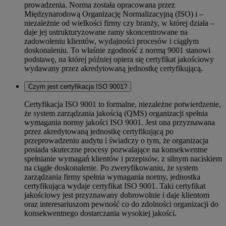
prowadzenia. Norma została opracowana przez
Międzynarodową Organizację Normalizacyjną (ISO) i –
niezależnie od wielkości firmy czy branży, w której działa –
daje jej ustrukturyzowane ramy skoncentrowane na
zadowoleniu klientów, wydajności procesów i ciągłym
doskonaleniu. To właśnie zgodność z normą 9001 stanowi
podstawę, na której później opiera się certyfikat jakościowy
wydawany przez akredytowaną jednostkę certyfikującą.
Czym jest certyfikacja ISO 9001?
Certyfikacja ISO 9001 to formalne, niezależne potwierdzenie,
że system zarządzania jakością (QMS) organizacji spełnia
wymagania normy jakości ISO 9001. Jest ona przyznawana
przez akredytowaną jednostkę certyfikującą po
przeprowadzeniu audytu i świadczy o tym, że organizacja
posiada skuteczne procesy pozwalające na konsekwentne
spełnianie wymagań klientów i przepisów, z silnym naciskiem
na ciągłe doskonalenie. Po zweryfikowaniu, że system
zarządzania firmy spełnia wymagania normy, jednostka
certyfikująca wydaje certyfikat ISO 9001. Taki certyfikat
jakościowy jest przyznawany dobrowolnie i daje klientom
oraz interesariuszom pewność co do zdolności organizacji do
konsekwentnego dostarczania wysokiej jakości.