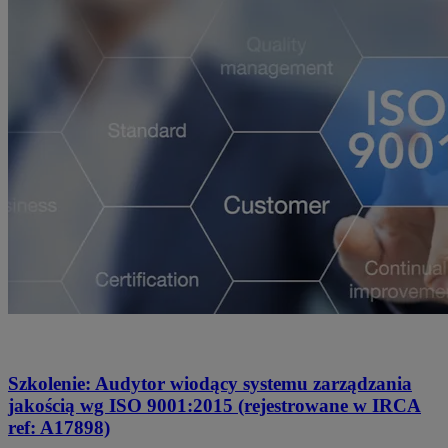
Szkolenie: Audytor wiodący systemu zarządzania
jakością wg ISO 9001:2015 (rejestrowane w IRCA
ref: A17898)