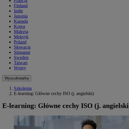
Francja
Finland
Indie
Japonia
Kanada
Korea
Malezja
Meksyk
Poland
Słowacja
Singapur
Sweden
Taiwan
Węgry
Wyszukiwarka
Szkolenia
E-learning: Główne cechy ISO (j. angielski)
E-learning: Główne cechy ISO (j. angielski