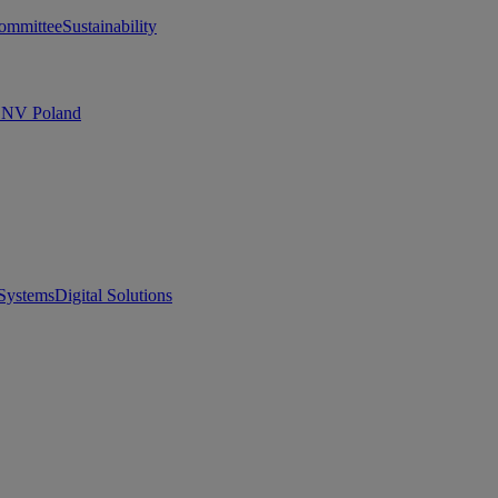
ommittee
Sustainability
 DNV Poland
Systems
Digital Solutions