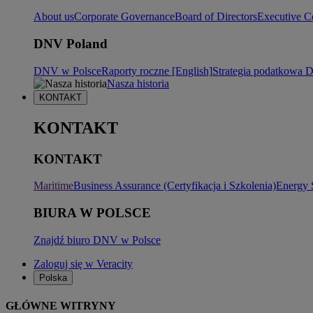
About us
Corporate Governance
Board of Directors
Executive C
DNV Poland
DNV w Polsce
Raporty roczne [English]
Strategia podatkowa
Nasza historia
KONTAKT
KONTAKT
KONTAKT
Maritime
Business Assurance (Certyfikacja i Szkolenia)
Energy 
BIURA W POLSCE
Znajdź biuro DNV w Polsce
Zaloguj się w Veracity
Polska
GŁÓWNE WITRYNY