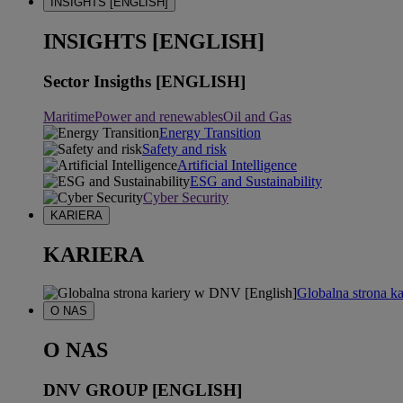
INSIGHTS [ENGLISH]
INSIGHTS [ENGLISH]
Sector Insigths [ENGLISH]
Maritime
Power and renewables
Oil and Gas
Energy Transition
Safety and risk
Artificial Intelligence
ESG and Sustainability
Cyber Security
KARIERA
KARIERA
Globalna strona k
O NAS
O NAS
DNV GROUP [ENGLISH]