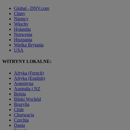
Global - DNV.com
Chiny
Niemcy
Włochy
Holandia
Norwegia
Hiszpania
Wielka Brytania
USA
WITRYNY LOKALNE:
Afryka (French)
Afryka (English)
Argentyna
Australia i NZ
Belgia
Bliski Wschód
Brazylia
Chile
Chorwacja
Czechia
Dania