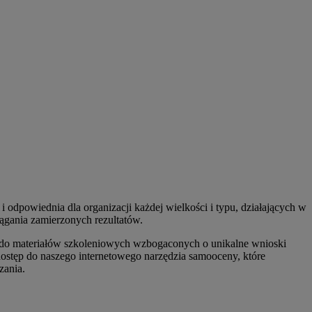
odpowiednia dla organizacji każdej wielkości i typu, działających w
ągania zamierzonych rezultatów.
ęp do materiałów szkoleniowych wzbogaconych o unikalne wnioski
dostęp do naszego internetowego narzędzia samooceny, które
zania.