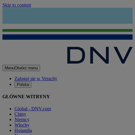
Skip to content
Menu
Otwórz menu
Zaloguj się w Veracity
Polska
GŁÓWNE WITRYNY
Global - DNV.com
Chiny
Niemcy
Włochy
Holandia