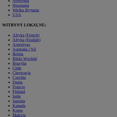
Norwegia
Hiszpania
Wielka Brytania
USA
WITRYNY LOKALNE:
Afryka (French)
Afryka (English)
Argentyna
Australia i NZ
Belgia
Bliski Wschód
Brazylia
Chile
Chorwacja
Czechia
Dania
Francja
Finland
Indie
Japonia
Kanada
Korea
Malezja