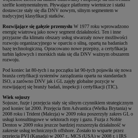
szelfie kontynentalnym. Pływające platformy wiertnicze i statki
dostawcze stały się dla DNV nowym, silnym segmentem w
tradycyjnej klasyfikacji statków.
Rozwijające się gałęzie przemysłu
W 1977 roku wprowadzono
energię wiatrową jako nowy segment działalności. Ten i inne
przyjazne dla klimatu obszary usług stwarzały nowe możliwości
rozwoju organizacyjnego w oparciu o silną, opartą na badaniach
bazę technologiczną. Opracowano nowe przepisy, a certyfikacja
turbin lądowych i morskich stała się dla DNV ważnym obszarem
rozwoju.
Pod koniec lat 80-tych i na początku lat 90-tych pojawiła się nowa
branża certyfikacji systemów zarządzania oparta na standardach
ISO, a zarówno DNV jak i GL zajęły globalne pozycje w
rozwijającej się branży badań, inspekcji i certyfikacji (TIC).
Wiek sojuszy
Sojusze, fuzje i przejęcia stały się silnym czynnikiem strategicznym
pod koniec lat 2000. Przejęcia firm Advantica (Wielka Brytania) w
2008 roku i Trident (Malezja) w 2009 roku poszerzyły zakres GL o
usługi konsultingowe w sektorach ropy i gazu. Fuzja z Noble
Denton w 2009 roku jeszcze bardziej rozszerzyła działalność w
zakresie usług technicznych offshore. Zostało to wsparte przez
przejęcia PVI (Kanada) w 2007 r., MCS (USA) w 2008 r. i IRS