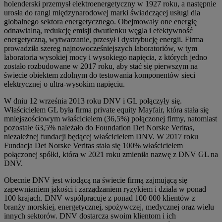
holenderski przemysł elektroenergetyczny w 1927 roku, a następnie
urosła do rangi międzynarodowej marki świadczącej usługi dla
globalnego sektora energetycznego. Obejmowały one energię
odnawialną, redukcję emisji dwutlenku węgla i efektywność
energetyczną, wytwarzanie, przesył i dystrybucję energii. Firma
prowadziła szereg najnowocześniejszych laboratoriów, w tym
laboratoria wysokiej mocy i wysokiego napięcia, z których jedno
zostało rozbudowane w 2017 roku, aby stać się pierwszym na
świecie obiektem zdolnym do testowania komponentów sieci
elektrycznej o ultra-wysokim napięciu.
W dniu 12 września 2013 roku DNV i GL połączyły się.
Właścicielem GL była firma private equity Mayfair, która stała się
mniejszościowym właścicielem (36,5%) połączonej firmy, natomiast
pozostałe 63,5% należało do Foundation Det Norske Veritas,
niezależnej fundacji będącej właścicielem DNV. W 2017 roku
Fundacja Det Norske Veritas stała się 100% właścicielem
połączonej spółki, która w 2021 roku zmieniła nazwę z DNV GL na
DNV.
Obecnie DNV jest wiodącą na świecie firmą zajmującą się
zapewnianiem jakości i zarządzaniem ryzykiem i działa w ponad
100 krajach. DNV współpracuje z ponad 100 000 klientów z
branży morskiej, energetycznej, spożywczej, medycznej oraz wielu
innych sektorów. DNV dostarcza swoim klientom i ich