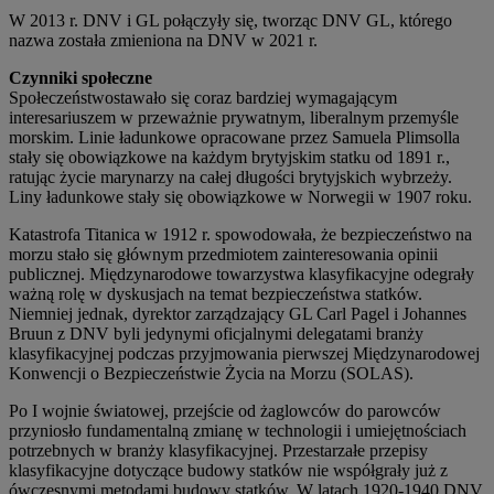
W 2013 r. DNV i GL połączyły się, tworząc DNV GL, którego
nazwa została zmieniona na DNV w 2021 r.
Czynniki społeczne
Społeczeństwostawało się coraz bardziej wymagającym
interesariuszem w przeważnie prywatnym, liberalnym przemyśle
morskim. Linie ładunkowe opracowane przez Samuela Plimsolla
stały się obowiązkowe na każdym brytyjskim statku od 1891 r.,
ratując życie marynarzy na całej długości brytyjskich wybrzeży.
Liny ładunkowe stały się obowiązkowe w Norwegii w 1907 roku.
Katastrofa Titanica w 1912 r. spowodowała, że bezpieczeństwo na
morzu stało się głównym przedmiotem zainteresowania opinii
publicznej. Międzynarodowe towarzystwa klasyfikacyjne odegrały
ważną rolę w dyskusjach na temat bezpieczeństwa statków.
Niemniej jednak, dyrektor zarządzający GL Carl Pagel i Johannes
Bruun z DNV byli jedynymi oficjalnymi delegatami branży
klasyfikacyjnej podczas przyjmowania pierwszej Międzynarodowej
Konwencji o Bezpieczeństwie Życia na Morzu (SOLAS).
Po I wojnie światowej, przejście od żaglowców do parowców
przyniosło fundamentalną zmianę w technologii i umiejętnościach
potrzebnych w branży klasyfikacyjnej. Przestarzałe przepisy
klasyfikacyjne dotyczące budowy statków nie współgrały już z
ówczesnymi metodami budowy statków. W latach 1920-1940 DNV