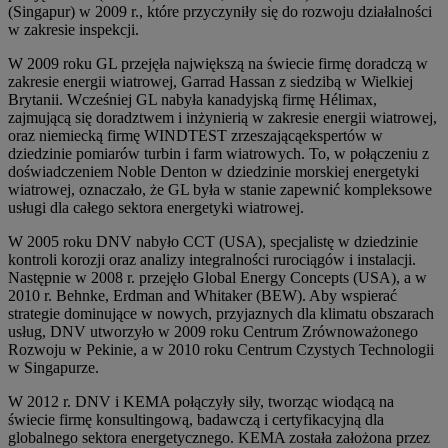
(Singapur) w 2009 r., które przyczyniły się do rozwoju działalności
w zakresie inspekcji.
W 2009 roku GL przejęła największą na świecie firmę doradczą w
zakresie energii wiatrowej, Garrad Hassan z siedzibą w Wielkiej
Brytanii. Wcześniej GL nabyła kanadyjską firmę Hélimax,
zajmującą się doradztwem i inżynierią w zakresie energii wiatrowej,
oraz niemiecką firmę WINDTEST zrzeszającąekspertów w
dziedzinie pomiarów turbin i farm wiatrowych. To, w połączeniu z
doświadczeniem Noble Denton w dziedzinie morskiej energetyki
wiatrowej, oznaczało, że GL była w stanie zapewnić kompleksowe
usługi dla całego sektora energetyki wiatrowej.
W 2005 roku DNV nabyło CCT (USA), specjalistę w dziedzinie
kontroli korozji oraz analizy integralności rurociągów i instalacji.
Następnie w 2008 r. przejęło Global Energy Concepts (USA), a w
2010 r. Behnke, Erdman and Whitaker (BEW). Aby wspierać
strategie dominujące w nowych, przyjaznych dla klimatu obszarach
usług, DNV utworzyło w 2009 roku Centrum Zrównoważonego
Rozwoju w Pekinie, a w 2010 roku Centrum Czystych Technologii
w Singapurze.
W 2012 r. DNV i KEMA połączyły siły, tworząc wiodącą na
świecie firmę konsultingową, badawczą i certyfikacyjną dla
globalnego sektora energetycznego. KEMA została założona przez