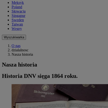
Meksyk
Poland
Słowacja
Singapur
Sweden
Taiwan
Węgry
Wyszukiwarka
O nas
dzialalnosc
Nasza historia
Nasza historia
Historia DNV sięga 1864 roku.