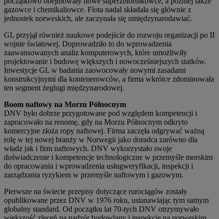
początkowo obejmowały nowe superzbiornikowce, a później także
gazowce i chemikaliowce. Flota nadal składała się głównie z
jednostek norweskich, ale zaczynała się umiędzynarodawiać.
GL przyjął również naukowe podejście do rozwoju organizacji po II
wojnie światowej. Doprowadziło to do wprowadzenia
zaawansowanych analiz komputerowych, które umożliwiły
projektowanie i budowę większych i nowocześniejszych statków.
Inwestycje GL w badania zaowocowały nowymi zasadami
konstrukcyjnymi dla kontenerowców, a firma wkrótce zdominowała
ten segment żeglugi międzynarodowej.
Boom naftowy na Morzu Północnym
DNV było dobrze przygotowane pod względem kompetencji i
zapracowało na renomę, gdy na Morzu Północnym odkryto
komercyjne złoża ropy naftowej. Firma zaczęła odgrywać ważną
rolę w tej nowej branży w Norwegii jako doradca zarówno dla
władz jak i firm naftowych. DNV wykorzystało swoje
doświadczenie i kompetencje technologiczne w przemyśle morskim
do opracowania i wprowadzenia usługweryfikacji, inspekcji i
zarządzania ryzykiem w przemyśle naftowym i gazowym.
Pierwsze na świecie przepisy dotyczące rurociągów zostały
opublikowane przez DNV w 1976 roku, ustanawiając tym samym
globalny standard. Od początku lat 70-tych DNV otrzymywało
większość zleceń na nadzór budowlany i inspekcje na norweskim