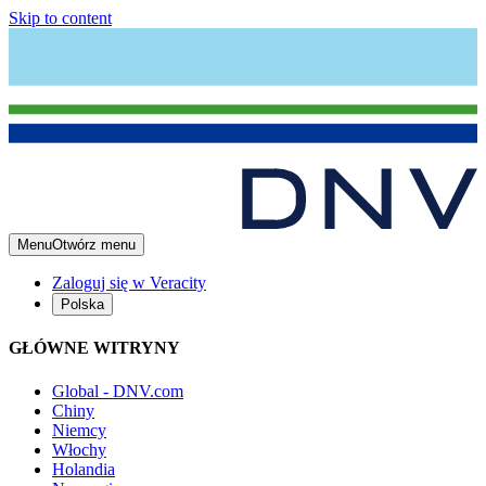
Skip to content
Menu
Otwórz menu
Zaloguj się w Veracity
Polska
GŁÓWNE WITRYNY
Global - DNV.com
Chiny
Niemcy
Włochy
Holandia