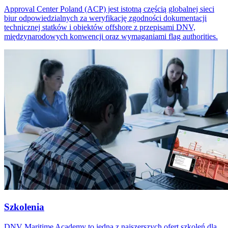
Approval Center Poland (ACP) jest istotną częścią globalnej sieci
biur odpowiedzialnych za weryfikację zgodności dokumentacji
technicznej statków i obiektów offshore z przepisami DNV,
międzynarodowych konwencji oraz wymaganiami flag authorities.
Szkolenia
DNV Maritime Academy to jedna z najszerszych ofert szkoleń dla