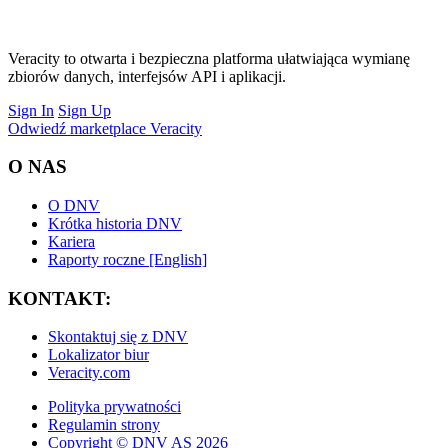
Veracity to otwarta i bezpieczna platforma ułatwiająca wymianę
zbiorów danych, interfejsów API i aplikacji.
Sign In
Sign Up
Odwiedź marketplace Veracity
O NAS
O DNV
Krótka historia DNV
Kariera
Raporty roczne [English]
KONTAKT:
Skontaktuj się z DNV
Lokalizator biur
Veracity.com
Polityka prywatności
Regulamin strony
Copyright © DNV AS 2026