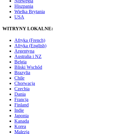
Norwegia
Hiszpania
Wielka Brytania
USA
WITRYNY LOKALNE:
Afryka (French)
Afryka (English)
Argentyna
Australia i NZ
Belgia
Bliski Wschód
Brazylia
Chile
Chorwacja
Czechia
Dania
Francja
Finland
Indie
Japonia
Kanada
Korea
Malezja