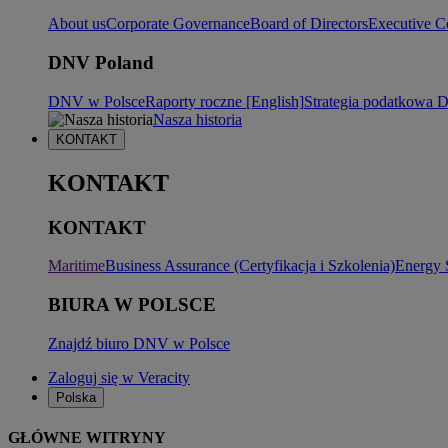
About us
Corporate Governance
Board of Directors
Executive C
DNV Poland
DNV w Polsce
Raporty roczne [English]
Strategia podatkowa
Nasza historia
KONTAKT
KONTAKT
KONTAKT
Maritime
Business Assurance (Certyfikacja i Szkolenia)
Energy 
BIURA W POLSCE
Znajdź biuro DNV w Polsce
Zaloguj się w Veracity
Polska
GŁÓWNE WITRYNY