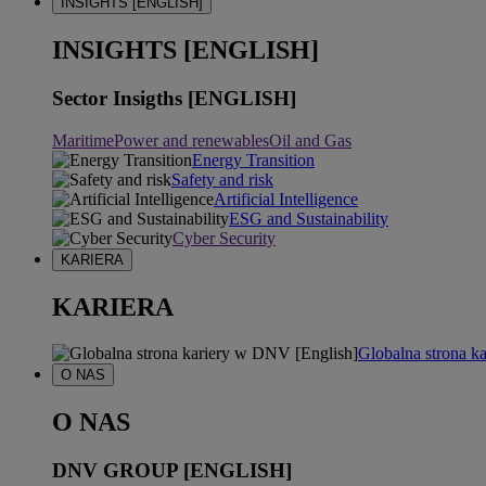
INSIGHTS [ENGLISH]
INSIGHTS [ENGLISH]
Sector Insigths [ENGLISH]
Maritime
Power and renewables
Oil and Gas
Energy Transition
Safety and risk
Artificial Intelligence
ESG and Sustainability
Cyber Security
KARIERA
KARIERA
Globalna strona k
O NAS
O NAS
DNV GROUP [ENGLISH]