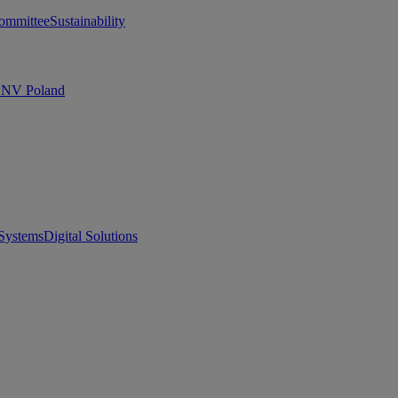
ommittee
Sustainability
 DNV Poland
Systems
Digital Solutions