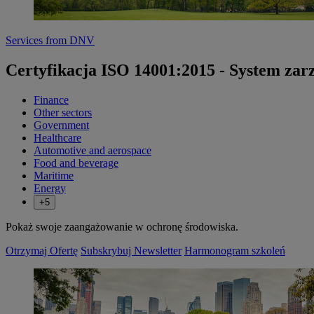
Services from DNV
Certyfikacja ISO 14001:2015 - System za
Finance
Other sectors
Government
Healthcare
Automotive and aerospace
Food and beverage
Maritime
Energy
+5
Pokaż swoje zaangażowanie w ochronę środowiska.
Otrzymaj Ofertę
Subskrybuj Newsletter
Harmonogram szkoleń