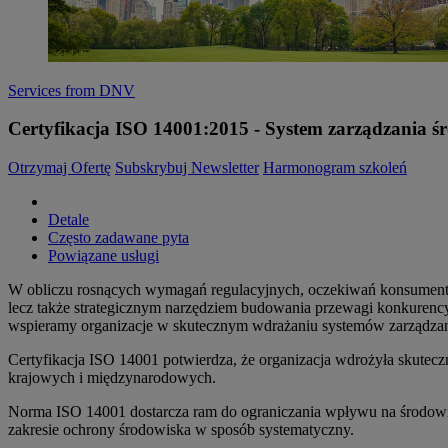
Services from DNV
Certyfikacja ISO 14001:2015 - System zarządzania 
Otrzymaj Ofertę
Subskrybuj Newsletter
Harmonogram szkoleń
Detale
Często zadawane pyta
Powiązane usługi
W obliczu rosnących wymagań regulacyjnych, oczekiwań konsument
lecz także strategicznym narzędziem budowania przewagi konkurencyjn
wspieramy organizacje w skutecznym wdrażaniu systemów zarządza
Certyfikacja ISO 14001 potwierdza, że organizacja wdrożyła skute
krajowych i międzynarodowych.
Norma ISO 14001 dostarcza ram do ograniczania wpływu na środowis
zakresie ochrony środowiska w sposób systematyczny.