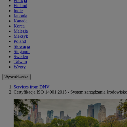
Francja
Finland
Indie
Japonia
Kanada
Korea
Malezja
Meksyk
Poland
Słowacja
Singapur
Sweden
Taiwan
Węgry
Wyszukiwarka
Services from DNV
Certyfikacja ISO 14001:2015 - System zarządzania środowis