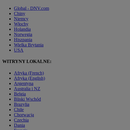
Global - DNV.com
Chiny
Niemcy
Włochy
Holandia
Norwegia
Hiszpania
Wielka Brytania
USA
WITRYNY LOKALNE:
Afryka (French)
Afryka (English)
Argentyna
Australia i NZ
Belgia
Bliski Wschód
Brazylia
Chile
Chorwacja
Czechia
Dania