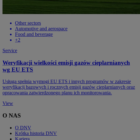
Other sectors
Automotive and aerospace
Food and beverage
+2
Service
Weryfikacji wielkości emisji gazów cieplarnianych
wg EU ETS
Usługa spełnia wymogi EU ETS i innych programów w zakresie
weryfikacji bazowych i rocznych emisji gazów cieplarnianych oraz
opracowania zatwierdzonego planu ich monitorowania.
View
O NAS
O DNV
Krótka historia DNV
Kariera