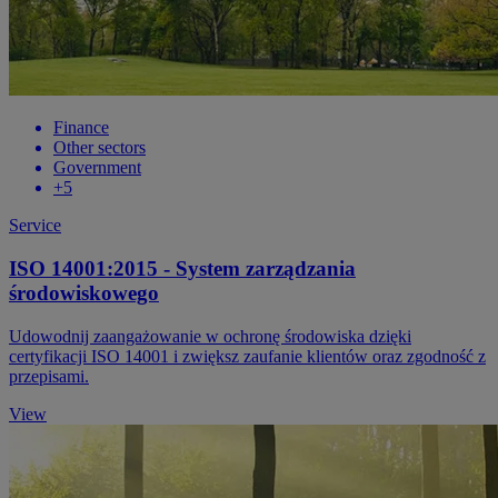
Finance
Other sectors
Government
+5
Service
ISO 14001:2015 - System zarządzania
środowiskowego
Udowodnij zaangażowanie w ochronę środowiska dzięki
certyfikacji ISO 14001 i zwiększ zaufanie klientów oraz zgodność z
przepisami.
View