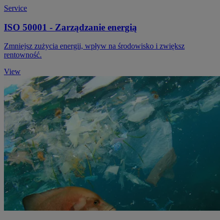
Service
ISO 50001 - Zarządzanie energią
Zmniejsz zużycia energii, wpływ na środowisko i zwiększ
rentowność.
View