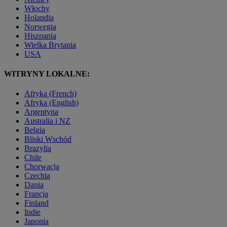
Włochy
Holandia
Norwegia
Hiszpania
Wielka Brytania
USA
WITRYNY LOKALNE:
Afryka (French)
Afryka (English)
Argentyna
Australia i NZ
Belgia
Bliski Wschód
Brazylia
Chile
Chorwacja
Czechia
Dania
Francja
Finland
Indie
Japonia