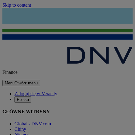
Skip to content
Finance
Menu
Otwórz menu
Zaloguj się w Veracity
Polska
GŁÓWNE WITRYNY
Global - DNV.com
Chiny
Niemcy