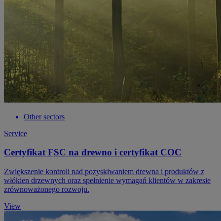
Other sectors
Service
Certyfikat FSC na drewno i certyfikat COC
Zwiększenie kontroli nad pozyskiwaniem drewna i produktów z
włókien drzewnych oraz spełnienie wymagań klientów w zakresie
zrównoważonego rozwoju.
View