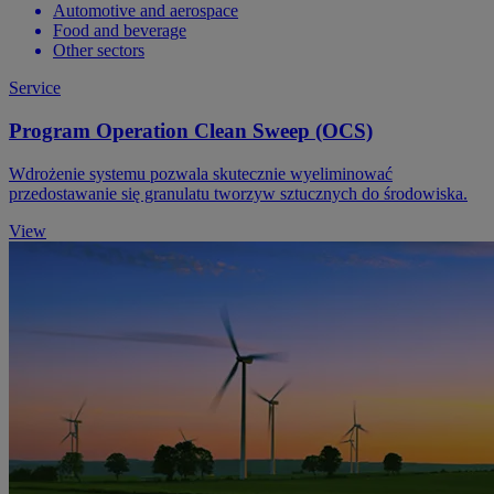
Automotive and aerospace
Food and beverage
Other sectors
Service
Program Operation Clean Sweep (OCS)
Wdrożenie systemu pozwala skutecznie wyeliminować
przedostawanie się granulatu tworzyw sztucznych do środowiska.
View