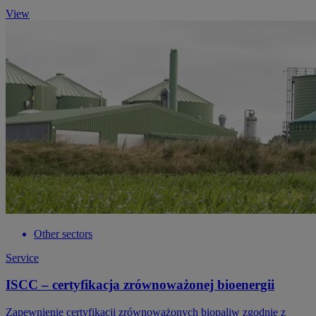
View
Other sectors
Service
ISCC – certyfikacja zrównoważonej bioenergii
Zapewnienie certyfikacji zrównoważonych biopaliw zgodnie z