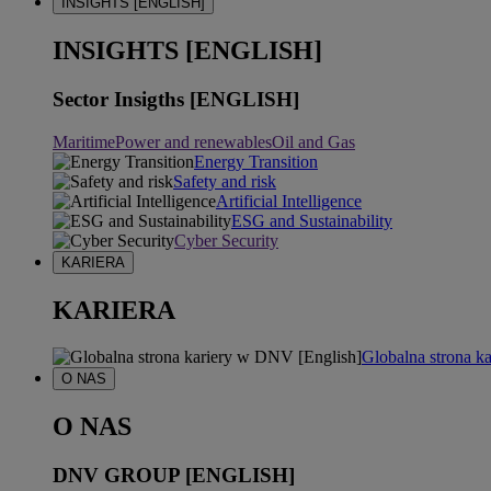
INSIGHTS [ENGLISH]
INSIGHTS [ENGLISH]
Sector Insigths [ENGLISH]
Maritime
Power and renewables
Oil and Gas
Energy Transition
Safety and risk
Artificial Intelligence
ESG and Sustainability
Cyber Security
KARIERA
KARIERA
Globalna strona k
O NAS
O NAS
DNV GROUP [ENGLISH]