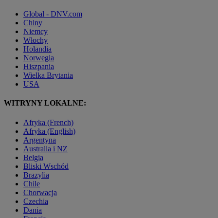
Global - DNV.com
Chiny
Niemcy
Włochy
Holandia
Norwegia
Hiszpania
Wielka Brytania
USA
WITRYNY LOKALNE:
Afryka (French)
Afryka (English)
Argentyna
Australia i NZ
Belgia
Bliski Wschód
Brazylia
Chile
Chorwacja
Czechia
Dania