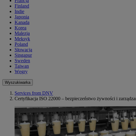
Francja
Finland
Indie
Japonia
Kanada
Korea
Malezja
Meksyk
Poland
Słowacja
Singapur
Sweden
Taiwan
Węgry
Wyszukiwarka
Services from DNV
Certyfikacja ISO 22000 – bezpieczeństwo żywności i zarządza