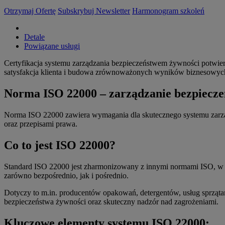
Otrzymaj Ofertę
Subskrybuj Newsletter
Harmonogram szkoleń
Detale
Powiązane usługi
Certyfikacja systemu zarządzania bezpieczeństwem żywności potwie
satysfakcja klienta i budowa zrównoważonych wyników biznesowyc
Norma ISO 22000 – zarządzanie bezpiecz
Norma ISO 22000 zawiera wymagania dla skutecznego systemu zarząd
oraz przepisami prawa.
Co to jest ISO 22000?
Standard ISO 22000 jest zharmonizowany z innymi normami ISO, w
zarówno bezpośrednio, jak i pośrednio.
Dotyczy to m.in. producentów opakowań, detergentów, usług sprzą
bezpieczeństwa żywności oraz skuteczny nadzór nad zagrożeniami.
Kluczowe elementy systemu ISO 22000: