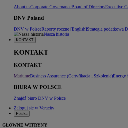
About us
Corporate Governance
Board of Directors
Executive C
DNV Poland
DNV w Polsce
Raporty roczne [English]
Strategia podatkowa
Nasza historia
KONTAKT
KONTAKT
KONTAKT
Maritime
Business Assurance (Certyfikacja i Szkolenia)
Energy 
BIURA W POLSCE
Znajdź biuro DNV w Polsce
Zaloguj się w Veracity
Polska
GŁÓWNE WITRYNY