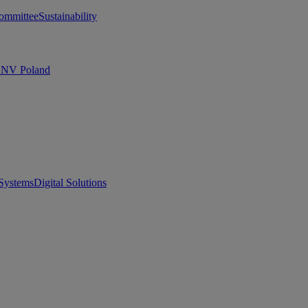
ommittee
Sustainability
 DNV Poland
Systems
Digital Solutions