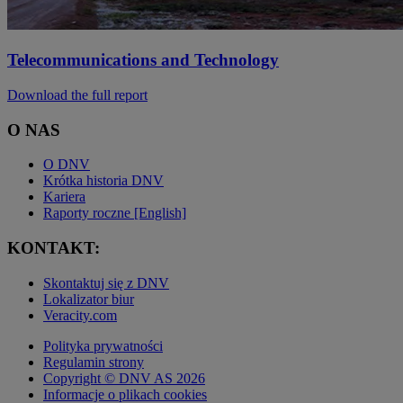
Telecommunications and Technology
Download the full report
O NAS
O DNV
Krótka historia DNV
Kariera
Raporty roczne [English]
KONTAKT:
Skontaktuj się z DNV
Lokalizator biur
Veracity.com
Polityka prywatności
Regulamin strony
Copyright © DNV AS 2026
Informacje o plikach cookies