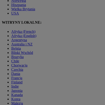
Norwegia
Hiszpania
Wielka Brytania
USA
WITRYNY LOKALNE:
Afryka (French)
Afryka (English)
Argentyna
Australia i NZ
Belgia
Bliski Wschód
Brazylia
Chile
Chorwacja
Czechia
Dania
Francja
Finland
Indie
Japonia
Kanada
Korea
Malezja