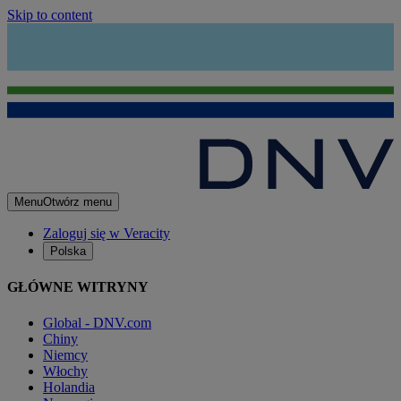
Skip to content
Menu
Otwórz menu
Zaloguj się w Veracity
Polska
GŁÓWNE WITRYNY
Global - DNV.com
Chiny
Niemcy
Włochy
Holandia