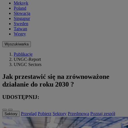
Meksyk
Poland
Słowacja
Singapur
Sweden
Taiwan
Węgry
Wyszukiwarka
Publikacje
UNGC-Report
UNGC Sectors
Jak przestawić się na zrównoważone
działanie do roku 2030 ?
UDOSTĘPNIJ:
Przegląd
Pobierz
Sektory
Przedmowa
Poznaj zespół
Sektory