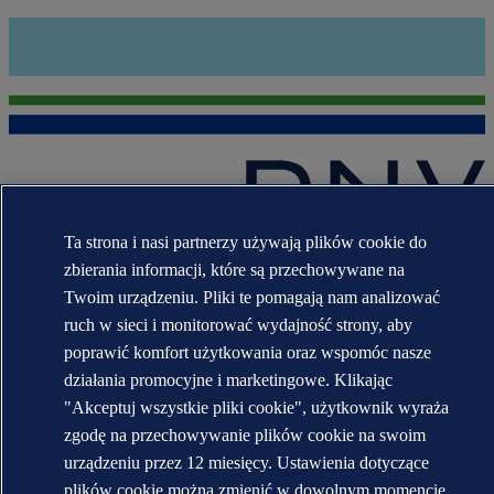
Ta strona i nasi partnerzy używają plików cookie do
Znaki towarowe DNV GL®, DNV®, Horizon Graphic i Det
zbierania informacji, które są przechowywane na
Norske Veritas® są własnością spółek wchodzących w skład grupy
Det Norske Veritas. Wszelkie prawa zastrzeżone.
Twoim urządzeniu. Pliki te pomagają nam analizować
ruch w sieci i monitorować wydajność strony, aby
WHEN TRUST MATTERS
poprawić komfort użytkowania oraz wspomóc nasze
działania promocyjne i marketingowe. Klikając
"Akceptuj wszystkie pliki cookie", użytkownik wyraża
zgodę na przechowywanie plików cookie na swoim
urządzeniu przez 12 miesięcy. Ustawienia dotyczące
plików cookie można zmienić w dowolnym momencie.