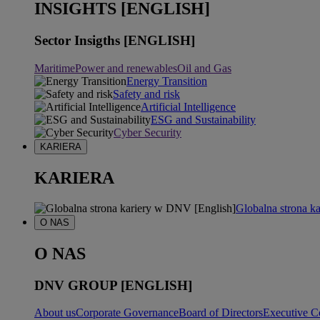
INSIGHTS [ENGLISH]
Sector Insigths [ENGLISH]
Maritime
Power and renewables
Oil and Gas
Energy Transition
Safety and risk
Artificial Intelligence
ESG and Sustainability
Cyber Security
KARIERA
KARIERA
Globalna strona k
O NAS
O NAS
DNV GROUP [ENGLISH]
About us
Corporate Governance
Board of Directors
Executive C