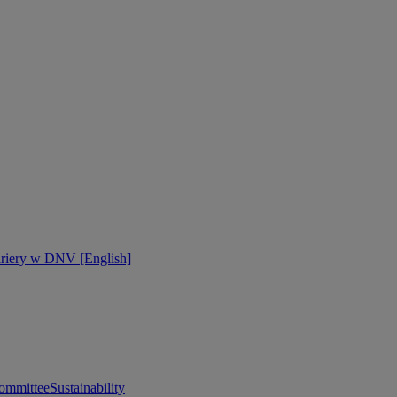
ariery w DNV [English]
ommittee
Sustainability