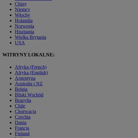
Chiny
Niemcy
Włochy
Holandia
Norwegia
Hiszpania
Wielka Brytania
USA
WITRYNY LOKALNE:
Afryka (French)
Afryka (English)
Argentyna
Australia i NZ
Belgia
Bliski Wschód
Brazylia
Chile
Chorwacja
Czechia
Dania
Francja
Finland