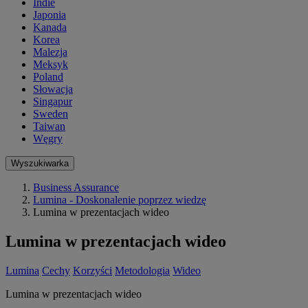
Indie
Japonia
Kanada
Korea
Malezja
Meksyk
Poland
Słowacja
Singapur
Sweden
Taiwan
Węgry
Wyszukiwarka
Business Assurance
Lumina - Doskonalenie poprzez wiedzę
Lumina w prezentacjach wideo
Lumina w prezentacjach wideo
Lumina
Cechy
Korzyści
Metodologia
Wideo
Lumina w prezentacjach wideo