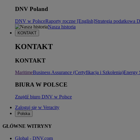
DNV Poland
DNV w Polsce
Raporty roczne [English]
Strategia podatkowa
Nasza historia
KONTAKT
KONTAKT
KONTAKT
Maritime
Business Assurance (Certyfikacja i Szkolenia)
Energy 
BIURA W POLSCE
Znajdź biuro DNV w Polsce
Zaloguj się w Veracity
Polska
GŁÓWNE WITRYNY
Global - DNV.com