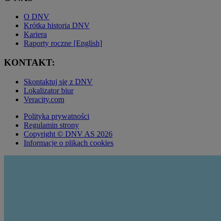
O DNV
Krótka historia DNV
Kariera
Raporty roczne [English]
KONTAKT:
Skontaktuj się z DNV
Lokalizator biur
Veracity.com
Polityka prywatności
Regulamin strony
Copyright © DNV AS 2026
Informacje o plikach cookies