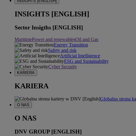
INSIGHTS [ENGLISH]
INSIGHTS [ENGLISH]
Sector Insigths [ENGLISH]
Maritime
Power and renewables
Oil and Gas
Energy Transition
Safety and risk
Artificial Intelligence
ESG and Sustainability
Cyber Security
KARIERA
KARIERA
Globalna strona k
O NAS
O NAS
DNV GROUP [ENGLISH]