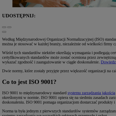
UDOSTĘPNIJ:
Według Międzynarodowej Organizacji Normalizacyjnej (ISO) stand
można je stosować w każdej branży, niezależnie od wielkości firmy cz
Wśród tych standardów niektóre określają wymagania i podlegają cer
certyfikowanych standardów może zostać oceniona przez zewnętrzną je
wykazać zgodność i zaangażowanie w ciągłe doskonalenie.
Dowiedz 
Dwie normy, które zostały przyjęte przez większość organizacji na 
Co to jest ISO 9001?
ISO 9001 to międzynarodowy standard
systemu zarządzania jakością
określonymi w normie. ISO 9001 opiera się na siedmiu zasadach zar
doskonaleniu. ISO 9001 pomaga organizacjom dostarczać produkty i
Norma ta była jednym z pierwszych standardów systemów zarządzania
systemu zarządzania we wszystkich sektorach przemysłu i usług.