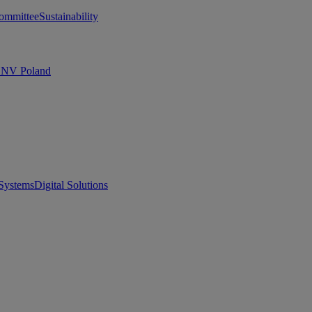
ommittee
Sustainability
 DNV Poland
Systems
Digital Solutions