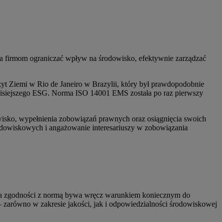
 firmom ograniczać wpływ na środowisko, efektywnie zarządzać
yt Ziemi w Rio de Janeiro w Brazylii, który był prawdopodobnie
zisiejszego ESG. Norma ISO 14001 EMS została po raz pierwszy
isko, wypełnienia zobowiązań prawnych oraz osiągnięcia swoich
dowiskowych i angażowanie interesariuszy w zobowiązania
acja zgodności z normą bywa wręcz warunkiem koniecznym do
– zarówno w zakresie jakości, jak i odpowiedzialności środowiskowej