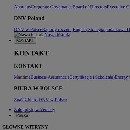
About us
Corporate Governance
Board of Directors
Executive C
DNV Poland
DNV w Polsce
Raporty roczne [English]
Strategia podatkowa
Nasza historia
KONTAKT
KONTAKT
KONTAKT
Maritime
Business Assurance (Certyfikacja i Szkolenia)
Energy 
BIURA W POLSCE
Znajdź biuro DNV w Polsce
Zaloguj się w Veracity
Polska
GŁÓWNE WITRYNY