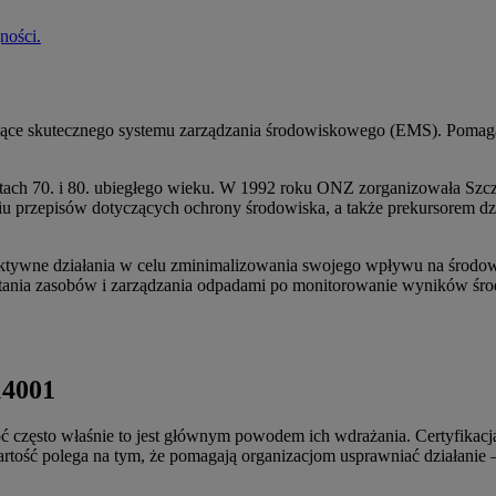
ności.
ące skutecznego systemu zarządzania środowiskowego (EMS). Pomaga
atach 70. i 80. ubiegłego wieku. W 1992 roku ONZ zorganizowała Szcz
u przepisów dotyczących ochrony środowiska, a także prekursorem d
aktywne działania w celu zminimalizowania swojego wpływu na środow
ania zasobów i zarządzania odpadami po monitorowanie wyników śro
14001
oć często właśnie to jest głównym powodem ich wdrażania. Certyfik
rtość polega na tym, że pomagają organizacjom usprawniać działanie 