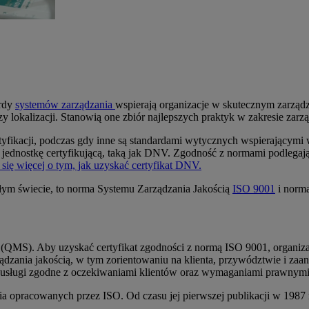
ardy
systemów zarządzania
wspierają organizacje w skutecznym zarząd
y lokalizacji. Stanowią one zbiór najlepszych praktyk w zakresie zarzą
tyfikacji, podczas gdy inne są standardami wytycznych wspierającymi
dnostkę certyfikującą, taką jak DNV. Zgodność z normami podlegającymi
się więcej o tym, jak uzyskać certyfikat DNV.
całym świecie, to norma Systemu Zarządzania Jakością
ISO 9001
i norm
(QMS). Aby uzyskać certyfikat zgodności z normą ISO 9001, organiz
ządzania jakością, w tym zorientowaniu na klienta, przywództwie i z
 usługi zgodne z oczekiwaniami klientów oraz wymaganiami prawnymi
 opracowanych przez ISO. Od czasu jej pierwszej publikacji w 1987 