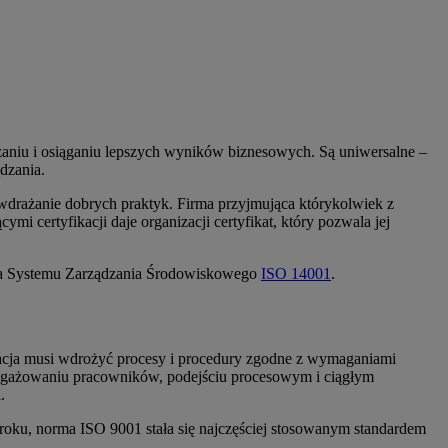
zaniu i osiąganiu lepszych wyników biznesowych. Są uniwersalne –
dzania.
 wdrażanie dobrych praktyk. Firma przyjmująca którykolwiek z
 certyfikacji daje organizacji certyfikat, który pozwala jej
a Systemu Zarządzania Środowiskowego
ISO 14001
.
acja musi wdrożyć procesy i procedury zgodne z wymaganiami
aangażowaniu pracowników, podejściu procesowym i ciągłym
.
roku, norma ISO 9001 stała się najczęściej stosowanym standardem