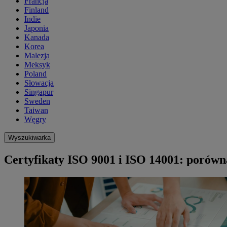
Francja
Finland
Indie
Japonia
Kanada
Korea
Malezja
Meksyk
Poland
Słowacja
Singapur
Sweden
Taiwan
Węgry
Wyszukiwarka
Certyfikaty ISO 9001 i ISO 14001: porówn