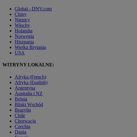
Global - DNV.com
Chiny
Niemcy
Włochy
Holandia
Norwegia
Hiszpania
Wielka Brytania
USA
WITRYNY LOKALNE:
Afryka (French)
Afryka (English)
Argentyna
Australia i NZ
Belgia
Bliski Wschód
Brazylia
Chile
Chorwacja
Czechia
Dania