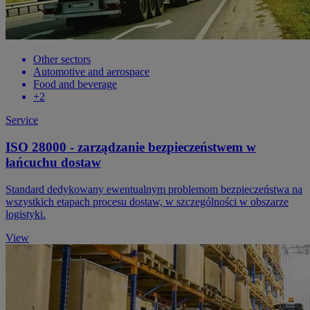
Other sectors
Automotive and aerospace
Food and beverage
+2
Service
ISO 28000 - zarządzanie bezpieczeństwem w
łańcuchu dostaw
Standard dedykowany ewentualnym problemom bezpieczeństwa na
wszystkich etapach procesu dostaw, w szczególności w obszarze
logistyki.
View