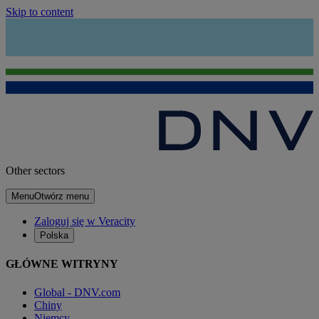
Skip to content
Other sectors
Menu
Otwórz menu
Zaloguj się w Veracity
Polska
GŁÓWNE WITRYNY
Global - DNV.com
Chiny
Niemcy