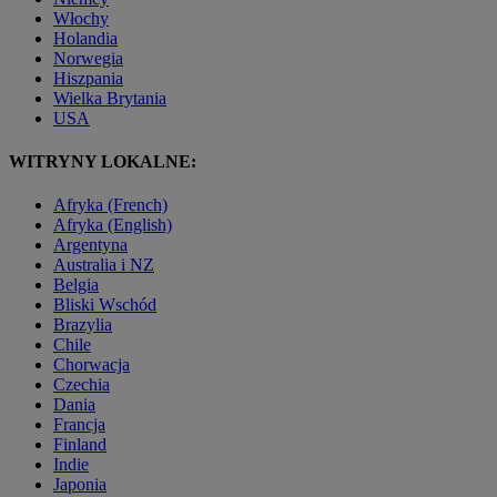
Włochy
Holandia
Norwegia
Hiszpania
Wielka Brytania
USA
WITRYNY LOKALNE:
Afryka (French)
Afryka (English)
Argentyna
Australia i NZ
Belgia
Bliski Wschód
Brazylia
Chile
Chorwacja
Czechia
Dania
Francja
Finland
Indie
Japonia