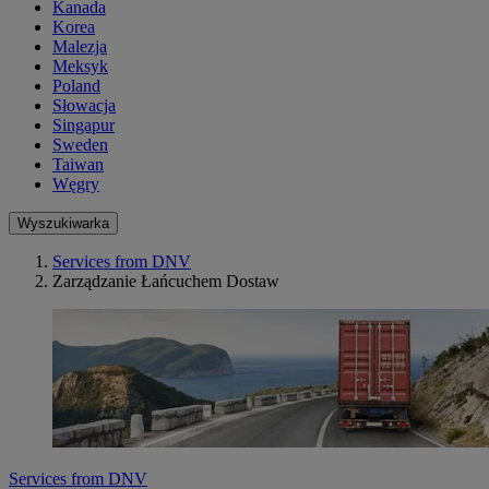
Kanada
Korea
Malezja
Meksyk
Poland
Słowacja
Singapur
Sweden
Taiwan
Węgry
Wyszukiwarka
Services from DNV
Zarządzanie Łańcuchem Dostaw
Services from DNV