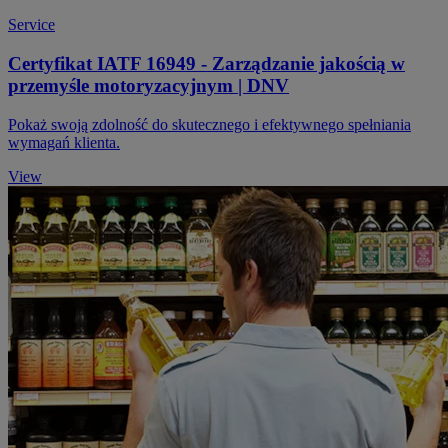
Service
Certyfikat IATF 16949 - Zarządzanie jakością w
przemyśle motoryzacyjnym | DNV
Pokaż swoją zdolność do skutecznego i efektywnego spełniania
wymagań klienta.
View