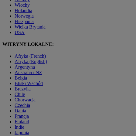
Włochy
Holandia
Norwegia
Hiszpania
Wielka Brytania
USA
WITRYNY LOKALNE:
Afryka (French)
Afryka (English)
Argentyna
Australia i NZ
Belgia
Bliski Wschód
Brazylia
Chile
Chorwacja
Czechia
Dania
Francja
Finland
Indie
Japonia