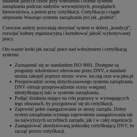
ustalenie jasnych celów przy wdrożeniu i ocenie systemu
zarządzania podczas audytów wewnętrznych, przeglądach
kierownictwa, a potem przy certyfikacji. Certyfikacja i ciągłe
ulepszanie Waszego systemu zarządzania jest jak „podróż”.
Coroczne audyty pozwalają utrzymać system w dobrej „kondycji”,
rozwijać kulturę organizacyjną i kształtować jakość wykonywanej
pracy.
Oto ważne kroki jak zacząć prace nad wdrożeniem i certyfikacją
systemu:
Zaznajomić się ze standardem ISO 9001. Dostępne są
programy szkoleniowe oferowane przez DNV, a standard
można zakupić poprzez strony: www. iso.org oraz ww.pkn.pl
Przeprowadzić ocenę dotychczasowego systemu zarządzania.
DNV oferuje przeprowadzenie oceny wstępnej
identyfikującej luki w systemie zarządzania.
Podjąć działania mające na celu poprawę w wymagających
tego obszarach, by przygotować się do certyfikacji.
Zapewnić pełne zaangażowanie ze strony zarządu. Dobry
system zarządzania wymaga zapewnienia zaangażowania tak
na najwyższych szczeblach zarządu, jak i w całej organizacji.
Zaangażować akredytowaną jednostkę certyfikującą DNV, by
zacząć proces certyfikacji.