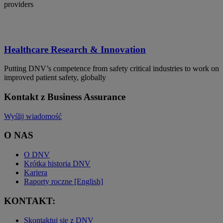
providers
Healthcare Research & Innovation
Putting DNV’s competence from safety critical industries to work on
improved patient safety, globally
Kontakt z Business Assurance
Wyślij wiadomość
O NAS
O DNV
Krótka historia DNV
Kariera
Raporty roczne [English]
KONTAKT:
Skontaktuj się z DNV