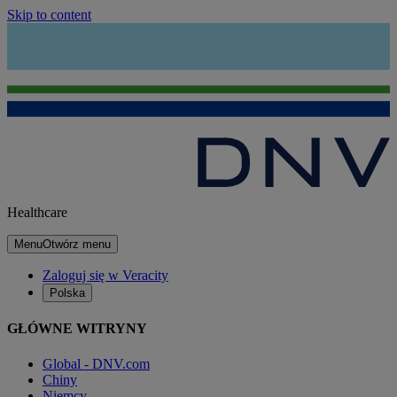
Skip to content
Healthcare
Menu
Otwórz menu
Zaloguj się w Veracity
Polska
GŁÓWNE WITRYNY
Global - DNV.com
Chiny
Niemcy