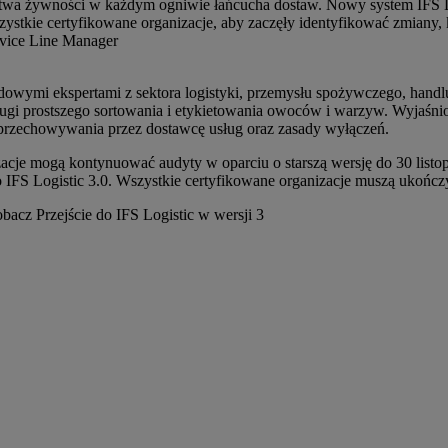
twa żywności w każdym ogniwie łańcucha dostaw. Nowy system IFS Lo
stkie certyfikowane organizacje, aby zaczęły identyfikować zmiany, 
rvice Line Manager
owymi ekspertami z sektora logistyki, przemysłu spożywczego, handlu
ługi prostszego sortowania i etykietowania owoców i warzyw. Wyjaśnio
i przechowywania przez dostawcę usług oraz zasady wyłączeń.
zacje mogą kontynuować audyty w oparciu o starszą wersję do 30 list
IFS Logistic 3.0. Wszystkie certyfikowane organizacje muszą ukończyć
bacz Przejście do IFS Logistic w wersji 3