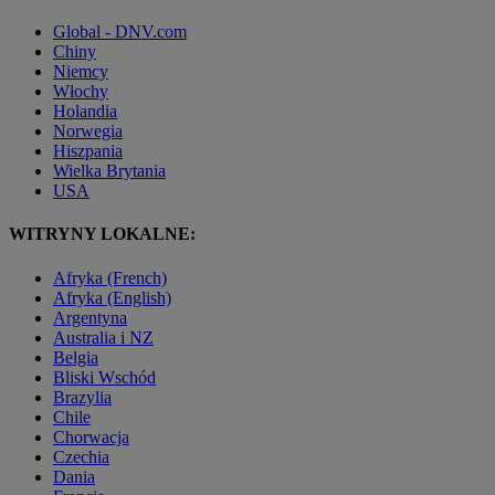
Global - DNV.com
Chiny
Niemcy
Włochy
Holandia
Norwegia
Hiszpania
Wielka Brytania
USA
WITRYNY LOKALNE:
Afryka (French)
Afryka (English)
Argentyna
Australia i NZ
Belgia
Bliski Wschód
Brazylia
Chile
Chorwacja
Czechia
Dania