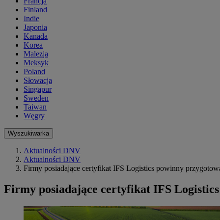
Francja
Finland
Indie
Japonia
Kanada
Korea
Malezja
Meksyk
Poland
Słowacja
Singapur
Sweden
Taiwan
Węgry
Wyszukiwarka
Aktualności DNV
Aktualności DNV
Firmy posiadające certyfikat IFS Logistics powinny przygotow
Firmy posiadające certyfikat IFS Logistic