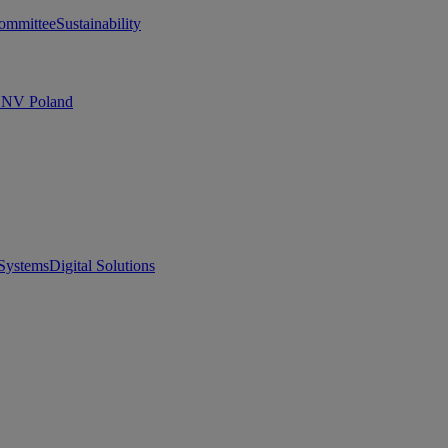
ommittee
Sustainability
 DNV Poland
Systems
Digital Solutions