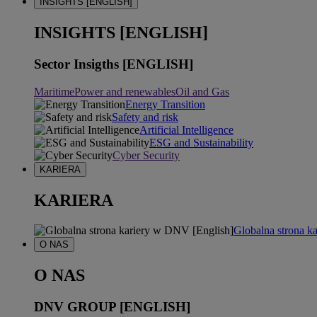
INSIGHTS [ENGLISH]
INSIGHTS [ENGLISH]
Sector Insigths [ENGLISH]
Maritime
Power and renewables
Oil and Gas
Energy Transition
Safety and risk
Artificial Intelligence
ESG and Sustainability
Cyber Security
KARIERA
KARIERA
Globalna strona k
O NAS
O NAS
DNV GROUP [ENGLISH]