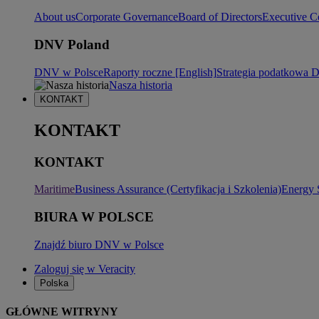
About us
Corporate Governance
Board of Directors
Executive C
DNV Poland
DNV w Polsce
Raporty roczne [English]
Strategia podatkowa
Nasza historia
KONTAKT
KONTAKT
KONTAKT
Maritime
Business Assurance (Certyfikacja i Szkolenia)
Energy 
BIURA W POLSCE
Znajdź biuro DNV w Polsce
Zaloguj się w Veracity
Polska
GŁÓWNE WITRYNY