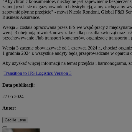
"Aby chronić konsumentów, niezbędne jest zapewnienie bezpieczeńs
zajmujących się magazynowaniem i dystrybucją, a my zachęcamy wszy
zapewnić płynne przejście" - mówi Nicola Rondoni, Global F&B Se
Business Assurance.
Wersja 3 została opracowana przez IFS we współpracy z międzynarod
wersji 3 obejmują również nowy zakres dla pasz dla zwierząt oraz us
przechowywanie i/lub transport kontenerów, organizację transportu 
Wersja 3 zacznie obowiązywać od 1 czerwca 2024 r., chociaż organi
1 grudnia 2024 r. wszystkie audyty będą przeprowadzane w oparciu o 
Aby uzyskać więcej informacji na temat przejścia i harmonogramu, zo
Transition to IFS Logistics Version 3
Data publikacji:
27 05 2024
Autor:
Cecilie Løne