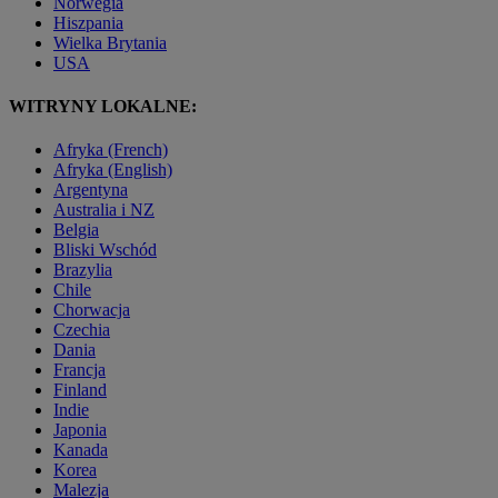
Norwegia
Hiszpania
Wielka Brytania
USA
WITRYNY LOKALNE:
Afryka (French)
Afryka (English)
Argentyna
Australia i NZ
Belgia
Bliski Wschód
Brazylia
Chile
Chorwacja
Czechia
Dania
Francja
Finland
Indie
Japonia
Kanada
Korea
Malezja