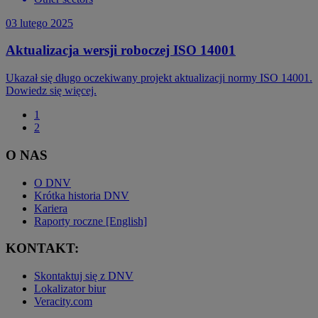
03 lutego 2025
Aktualizacja wersji roboczej ISO 14001
Ukazał się długo oczekiwany projekt aktualizacji normy ISO 14001.
Dowiedz się więcej.
1
2
O NAS
O DNV
Krótka historia DNV
Kariera
Raporty roczne [English]
KONTAKT:
Skontaktuj się z DNV
Lokalizator biur
Veracity.com