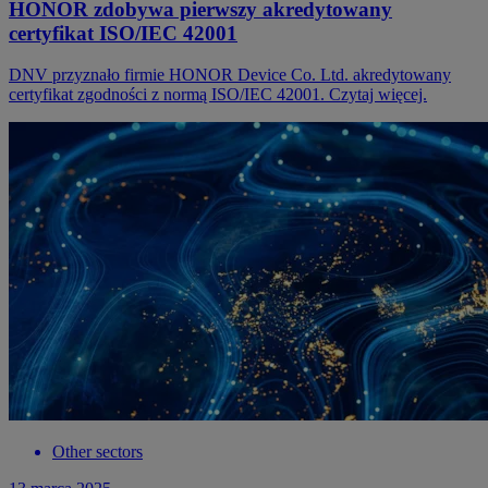
HONOR zdobywa pierwszy akredytowany
certyfikat ISO/IEC 42001
DNV przyznało firmie HONOR Device Co. Ltd. akredytowany
certyfikat zgodności z normą ISO/IEC 42001. Czytaj więcej.
Other sectors