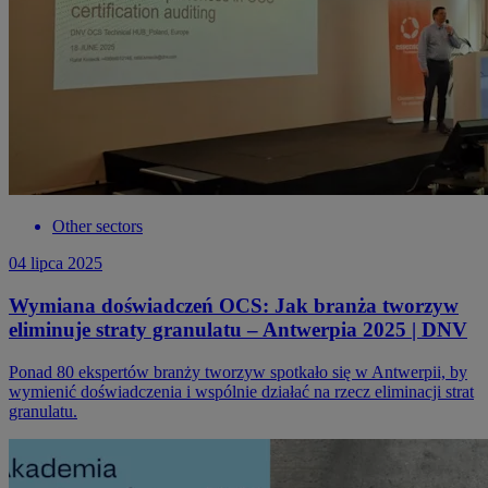
Other sectors
04 lipca 2025
Wymiana doświadczeń OCS: Jak branża tworzyw
eliminuje straty granulatu – Antwerpia 2025 | DNV
Ponad 80 ekspertów branży tworzyw spotkało się w Antwerpii, by
wymienić doświadczenia i wspólnie działać na rzecz eliminacji strat
granulatu.