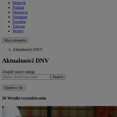
Meksyk
Poland
Słowacja
Singapur
Sweden
Taiwan
Węgry
Wyszukiwarka
Aktualności DNV
Aktualności DNV
Znajdź nasze usługi
Search
Ogranicz do
:
26
Wyniki wyszukiwania