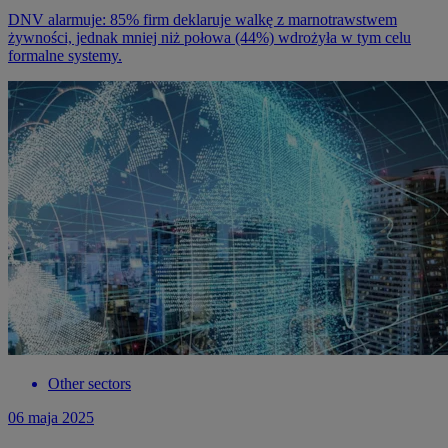
DNV alarmuje: 85% firm deklaruje walkę z marnotrawstwem
żywności, jednak mniej niż połowa (44%) wdrożyła w tym celu
formalne systemy.
Other sectors
06 maja 2025