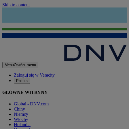
Skip to content
Menu
Otwórz menu
Zaloguj się w Veracity
Polska
GŁÓWNE WITRYNY
Global - DNV.com
Chiny
Niemcy
Włochy
Holandia