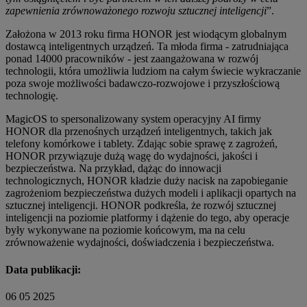
zapewnienia zrównoważonego rozwoju sztucznej inteligencji
”.
Założona w 2013 roku firma HONOR jest wiodącym globalnym
dostawcą inteligentnych urządzeń. Ta młoda firma - zatrudniająca
ponad 14000 pracowników - jest zaangażowana w rozwój
technologii, która umożliwia ludziom na całym świecie wykraczanie
poza swoje możliwości badawczo-rozwojowe i przyszłościową
technologię.
MagicOS to spersonalizowany system operacyjny AI firmy
HONOR dla przenośnych urządzeń inteligentnych, takich jak
telefony komórkowe i tablety. Zdając sobie sprawę z zagrożeń,
HONOR przywiązuje dużą wagę do wydajności, jakości i
bezpieczeństwa. Na przykład, dążąc do innowacji
technologicznych, HONOR kładzie duży nacisk na zapobieganie
zagrożeniom bezpieczeństwa dużych modeli i aplikacji opartych na
sztucznej inteligencji. HONOR podkreśla, że rozwój sztucznej
inteligencji na poziomie platformy i dążenie do tego, aby operacje
były wykonywane na poziomie końcowym, ma na celu
zrównoważenie wydajności, doświadczenia i bezpieczeństwa.
Data publikacji:
06 05 2025