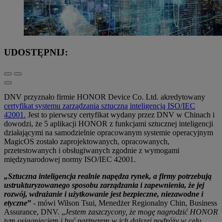
UDOSTĘPNIJ:
DNV przyznało firmie HONOR Device Co. Ltd. akredytowany
certyfikat systemu zarządzania sztuczną inteligencją ISO/IEC
42001.
Jest to pierwszy certyfikat wydany przez DNV w Chinach i
dowodzi, że 5 aplikacji HONOR z funkcjami sztucznej inteligencji
działającymi na samodzielnie opracowanym systemie operacyjnym
MagicOS zostało zaprojektowanych, opracowanych,
przetestowanych i obsługiwanych zgodnie z wymogami
międzynarodowej normy ISO/IEC 42001.
„Sztuczna inteligencja realnie napędza rynek, a firmy potrzebują
ustrukturyzowanego sposobu zarządzania i zapewnienia, że jej
rozwój, wdrażanie i użytkowanie jest bezpieczne, niezawodne i
etyczne
”
- mówi Wilson Tsui, Menedżer Regionalny Chin, Business
Assurance, DNV. „
Jestem zaszczycony, że mogę nagrodzić HONOR
tym osiągnięciem i być partnerem w ich dalszej podróży w celu