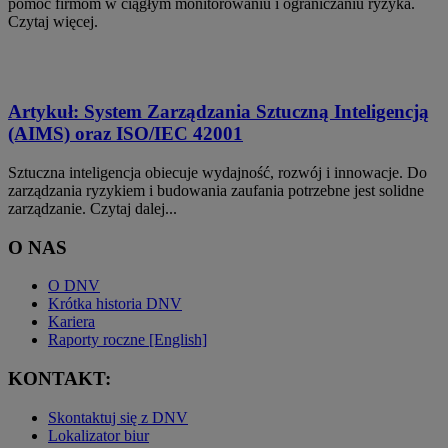
pomóc firmom w ciągłym monitorowaniu i ograniczaniu ryzyka.
Czytaj więcej.
Artykuł: System Zarządzania Sztuczną Inteligencją
(AIMS) oraz ISO/IEC 42001
Sztuczna inteligencja obiecuje wydajność, rozwój i innowacje. Do
zarządzania ryzykiem i budowania zaufania potrzebne jest solidne
zarządzanie. Czytaj dalej...
O NAS
O DNV
Krótka historia DNV
Kariera
Raporty roczne [English]
KONTAKT:
Skontaktuj się z DNV
Lokalizator biur