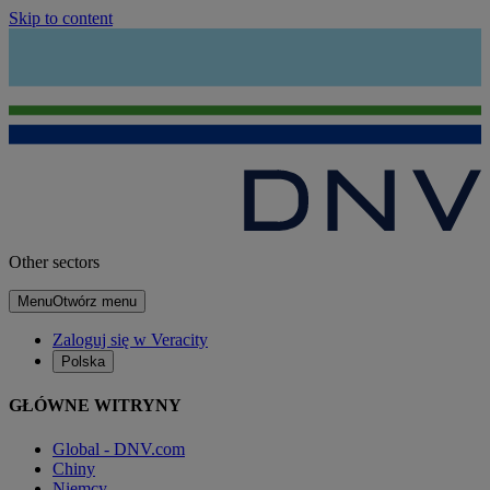
Skip to content
Other sectors
Menu
Otwórz menu
Zaloguj się w Veracity
Polska
GŁÓWNE WITRYNY
Global - DNV.com
Chiny
Niemcy