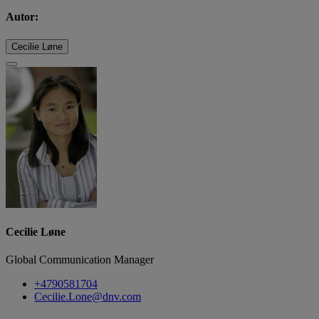
Autor:
Cecilie Løne
Cecilie Løne
Global Communication Manager
+4790581704
Cecilie.Lone@dnv.com