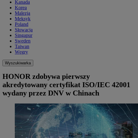
Kanada
Korea
Malezja
Meksyk
Poland
Słowacja
Singapur
Sweden
Taiwan
Węgry
Wyszukiwarka
HONOR zdobywa pierwszy
akredytowany certyfikat ISO/IEC 42001
wydany przez DNV w Chinach