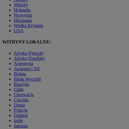
Włochy
Holandia
Norwegia
Hiszpania
Wielka Brytania
USA
WITRYNY LOKALNE:
Afryka (French)
Afryka (English)
Argentyna
Australia i NZ
Belgia
Bliski Wschód
Brazylia
Chile
Chorwacja
Czechia
Dania
Francja
Finland
Indie
Japonia