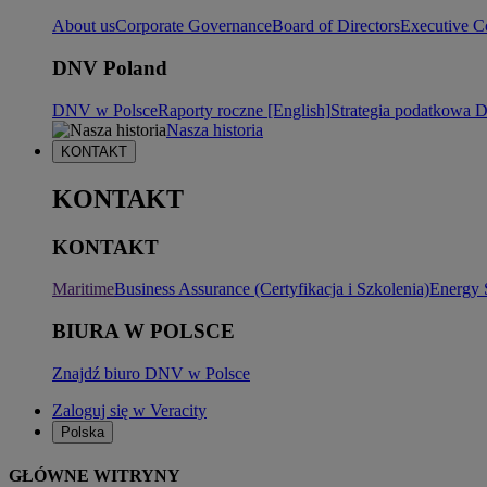
About us
Corporate Governance
Board of Directors
Executive C
DNV Poland
DNV w Polsce
Raporty roczne [English]
Strategia podatkowa
Nasza historia
KONTAKT
KONTAKT
KONTAKT
Maritime
Business Assurance (Certyfikacja i Szkolenia)
Energy 
BIURA W POLSCE
Znajdź biuro DNV w Polsce
Zaloguj się w Veracity
Polska
GŁÓWNE WITRYNY