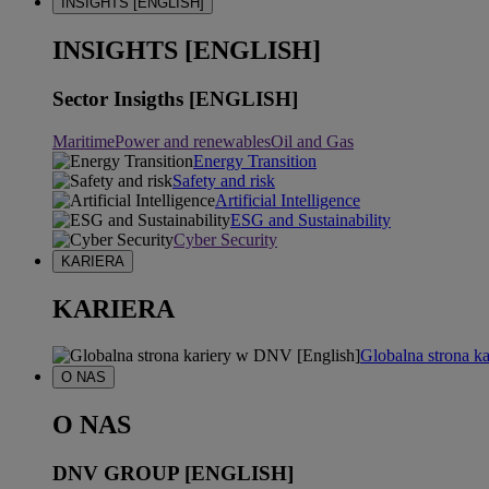
INSIGHTS [ENGLISH]
INSIGHTS [ENGLISH]
Sector Insigths [ENGLISH]
Maritime
Power and renewables
Oil and Gas
Energy Transition
Safety and risk
Artificial Intelligence
ESG and Sustainability
Cyber Security
KARIERA
KARIERA
Globalna strona k
O NAS
O NAS
DNV GROUP [ENGLISH]