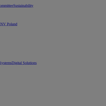
ommittee
Sustainability
 DNV Poland
Systems
Digital Solutions