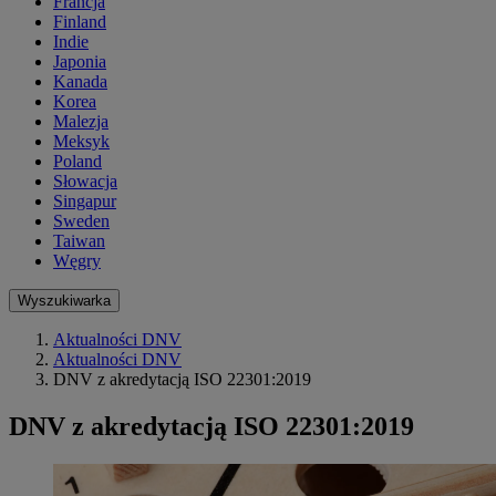
Francja
Finland
Indie
Japonia
Kanada
Korea
Malezja
Meksyk
Poland
Słowacja
Singapur
Sweden
Taiwan
Węgry
Wyszukiwarka
Aktualności DNV
Aktualności DNV
DNV z akredytacją ISO 22301:2019
DNV z akredytacją ISO 22301:2019