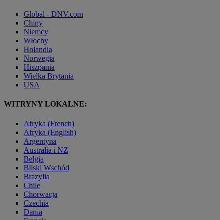
Global - DNV.com
Chiny
Niemcy
Włochy
Holandia
Norwegia
Hiszpania
Wielka Brytania
USA
WITRYNY LOKALNE:
Afryka (French)
Afryka (English)
Argentyna
Australia i NZ
Belgia
Bliski Wschód
Brazylia
Chile
Chorwacja
Czechia
Dania