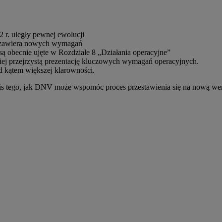
2 r. uległy pewnej ewolucji
e zawiera nowych wymagań
ą obecnie ujęte w Rozdziale 8 „Działania operacyjne”
iej przejrzystą prezentację kluczowych wymagań operacyjnych.
d kątem większej klarowności.
is tego, jak DNV może wspomóc proces przestawienia się na nową we