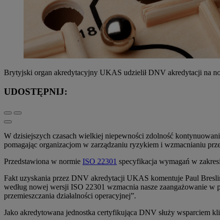
Brytyjski organ akredytacyjny UKAS udzielił DNV akredytacji na no
UDOSTĘPNIJ:
W dzisiejszych czasach wielkiej niepewności zdolność kontynuowani
pomagając organizacjom w zarządzaniu ryzykiem i wzmacnianiu prz
Przedstawiona w normie
ISO 22301
specyfikacja wymagań w zakresie
Fakt uzyskania przez DNV akredytacji UKAS komentuje Paul Breslin,
według nowej wersji ISO 22301 wzmacnia nasze zaangażowanie w pom
przemieszczania działalności operacyjnej”.
Jako akredytowana jednostka certyfikująca DNV służy wsparciem klie