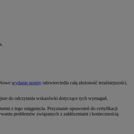
a.
. Nowe
wydanie normy
odzwierciedla całą złożoność teraźniejszości,
wiejsze do odczytania wskazówki dotyczące tych wymagań.
ni z tego osiągnięcia. Przyznanie uprawnień do certyfikacji
ywaniu problemów związanych z zakłóceniami i koniecznością