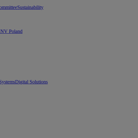
ommittee
Sustainability
 DNV Poland
Systems
Digital Solutions