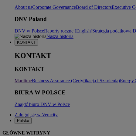
About us
Corporate Governance
Board of Directors
Executive C
DNV Poland
DNV w Polsce
Raporty roczne [English]
Strategia podatkowa
Nasza historia
KONTAKT
KONTAKT
KONTAKT
Maritime
Business Assurance (Certyfikacja i Szkolenia)
Energy 
BIURA W POLSCE
Znajdź biuro DNV w Polsce
Zaloguj się w Veracity
Polska
GŁÓWNE WITRYNY