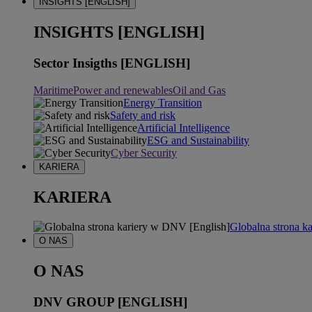
INSIGHTS [ENGLISH]
INSIGHTS [ENGLISH]
Sector Insigths [ENGLISH]
Maritime
Power and renewables
Oil and Gas
Energy Transition
Safety and risk
Artificial Intelligence
ESG and Sustainability
Cyber Security
KARIERA
KARIERA
Globalna strona k
O NAS
O NAS
DNV GROUP [ENGLISH]