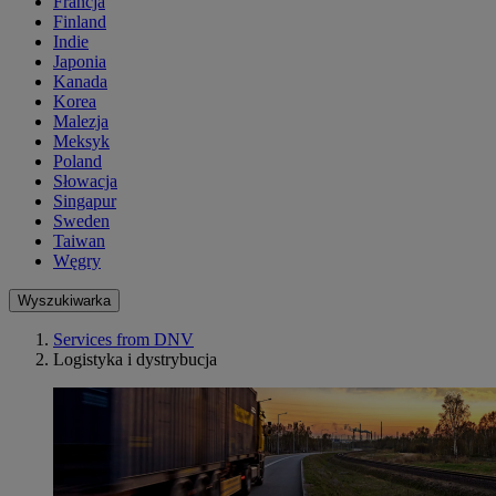
Francja
Finland
Indie
Japonia
Kanada
Korea
Malezja
Meksyk
Poland
Słowacja
Singapur
Sweden
Taiwan
Węgry
Wyszukiwarka
Services from DNV
Logistyka i dystrybucja