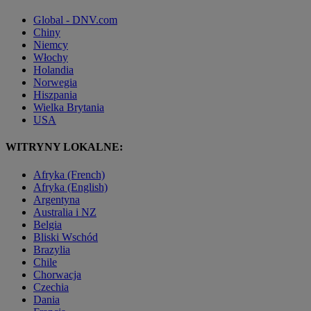
Global - DNV.com
Chiny
Niemcy
Włochy
Holandia
Norwegia
Hiszpania
Wielka Brytania
USA
WITRYNY LOKALNE:
Afryka (French)
Afryka (English)
Argentyna
Australia i NZ
Belgia
Bliski Wschód
Brazylia
Chile
Chorwacja
Czechia
Dania