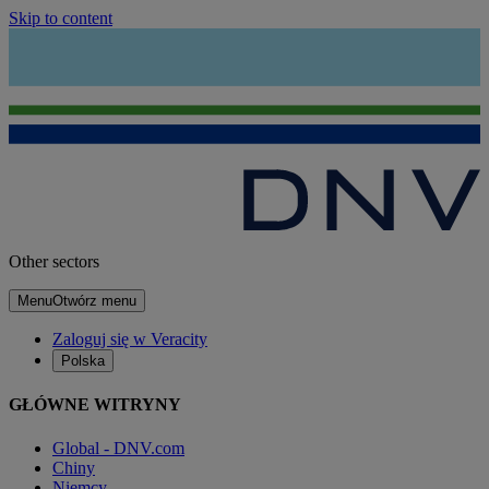
Skip to content
Other sectors
Menu
Otwórz menu
Zaloguj się w Veracity
Polska
GŁÓWNE WITRYNY
Global - DNV.com
Chiny
Niemcy