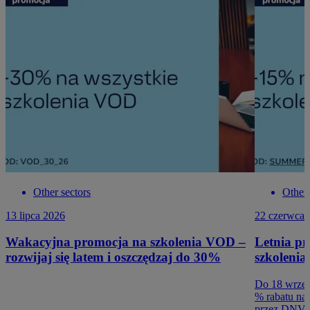
Other sectors
Other 
13 lipca 2026
22 czerwca 
Wakacyjna promocja na szkolenia VOD –
Letnia p
rozwijaj się latem i oszczędzaj do 30%
szkolenia
Do 18 wrześ
% rabatu na
przez DNV B