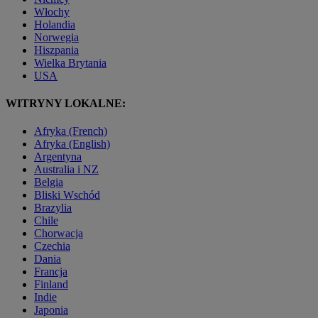
Włochy
Holandia
Norwegia
Hiszpania
Wielka Brytania
USA
WITRYNY LOKALNE:
Afryka (French)
Afryka (English)
Argentyna
Australia i NZ
Belgia
Bliski Wschód
Brazylia
Chile
Chorwacja
Czechia
Dania
Francja
Finland
Indie
Japonia