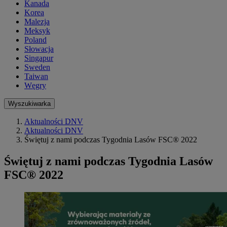
Kanada
Korea
Malezja
Meksyk
Poland
Słowacja
Singapur
Sweden
Taiwan
Węgry
Wyszukiwarka
Aktualności DNV
Aktualności DNV
Świętuj z nami podczas Tygodnia Lasów FSC® 2022
Świętuj z nami podczas Tygodnia Lasów
FSC® 2022