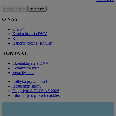
Previous slide
Next slide
O NAS
O DNV
Krótka historia DNV
Kariera
Raporty roczne [English]
KONTAKT:
Skontaktuj się z DNV
Lokalizator biur
Veracity.com
Polityka prywatności
Regulamin strony
Copyright © DNV AS 2026
Informacje o plikach cookies