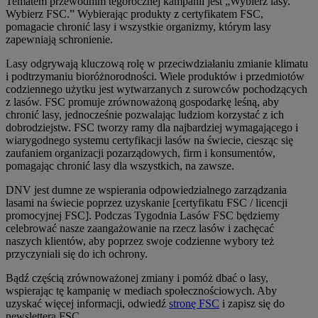
Tematem przewodnim tegorocznej kampanii jest „Wybierz lasy.
Wybierz FSC.” Wybierając produkty z certyfikatem FSC,
pomagacie chronić lasy i wszystkie organizmy, którym lasy
zapewniają schronienie.
Lasy odgrywają kluczową rolę w przeciwdziałaniu zmianie klimatu
i podtrzymaniu bioróżnorodności. Wiele produktów i przedmiotów
codziennego użytku jest wytwarzanych z surowców pochodzących
z lasów. FSC promuje zrównoważoną gospodarkę leśną, aby
chronić lasy, jednocześnie pozwalając ludziom korzystać z ich
dobrodziejstw. FSC tworzy ramy dla najbardziej wymagającego i
wiarygodnego systemu certyfikacji lasów na świecie, ciesząc się
zaufaniem organizacji pozarządowych, firm i konsumentów,
pomagając chronić lasy dla wszystkich, na zawsze.
DNV jest dumne ze wspierania odpowiedzialnego zarządzania
lasami na świecie poprzez uzyskanie [certyfikatu FSC / licencji
promocyjnej FSC]. Podczas Tygodnia Lasów FSC będziemy
celebrować nasze zaangażowanie na rzecz lasów i zachęcać
naszych klientów, aby poprzez swoje codzienne wybory też
przyczyniali się do ich ochrony.
Bądź częścią zrównoważonej zmiany i pomóż dbać o lasy,
wspierając tę kampanię w mediach społecznościowych. Aby
uzyskać więcej informacji, odwiedź
stronę FSC
i zapisz się do
newslettera FSC.