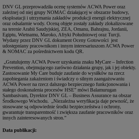
DNV GL przeprowadziła ocenę systemów ACWA Power oraz
zależnej od niej grupy NOMAC działającej w obszarze budowy,
eksploatacji i utrzymania zakładów produkcji energii elektrycznej
oraz odsalarnie wody. Oceną objęte zostały zakłady zlokalizowane
na terenie Arabii Saudyjskiej, ZEA, Omanu, Bahrajnu, Jordanii,
Egiptu, Wietnamu, Maroko, Afryki Południowej oraz Turcji.
Wydany przez DNV GL dokument Oceny Gotowości jest
udostępniany pracownikom i innym interesariuszom ACWA Power
& NOMAC za pośrednictwem kodu QR.
„Gratulujemy ACWA Power uzyskania znaku MyCare – Infection
Prevention, obejmującego zarówno działania grupy, jak i jej obiekty.
Zastosowanie My Care buduje zaufanie do wysiłków na rzecz
zapobiegania zakażeniom i świadczy o silnym zaangażowaniu
ACWA Power na rzecz dalszego bezpiecznego funkcjonowania i
stałego doskonalenia procesów HSE” mówi Balamurugan
Sambasivam, Dyrektor DNV GL – Business Assurance na obszar
Środkowego Wschodu. „Niezależna weryfikacja daje pewność, że
stosowane są odpowiednie środki bezpieczeństwa i ochrony,
gwarantuje transparentność i zwiększa zaufanie pracowników oraz
innych zainteresowanych stron.”
Data publikacji: