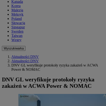
Kanada
Korea
Malezja
Meksyk
Poland
Słowacja
Singapur
Sweden
Taiwan
Węgry
Wyszukiwarka
Aktualności DNV
Aktualności DNV
DNV GL weryfikuje protokoły ryzyka zakażeń w ACWA
Power & NOMAC
DNV GL weryfikuje protokoły ryzyka
zakażeń w ACWA Power & NOMAC