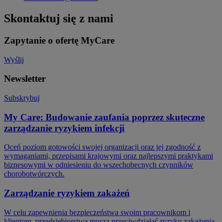
Skontaktuj się z nami
Zapytanie o ofertę MyCare
Wyślij
Newsletter
Subskrybuj
My Care: Budowanie zaufania poprzez skuteczne
zarządzanie ryzykiem infekcji
Oceń poziom gotowości swojej organizacji oraz jej zgodność z
wymaganiami, przepisami krajowymi oraz najlepszymi praktykami
biznesowymi w odniesieniu do wszechobecnych czynników
chorobotwórczych.
Zarządzanie ryzykiem zakażeń
W celu zapewnienia bezpieczeństwa swoim pracownikom i
klientom, przedsiębiorstwa muszą przeciwdziałać ryzyku zakażenia