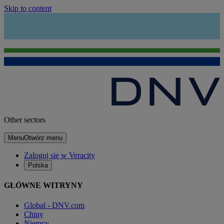
Skip to content
Other sectors
Menu
Otwórz menu
Zaloguj się w Veracity
Polska
GŁÓWNE WITRYNY
Global - DNV.com
Chiny
Niemcy