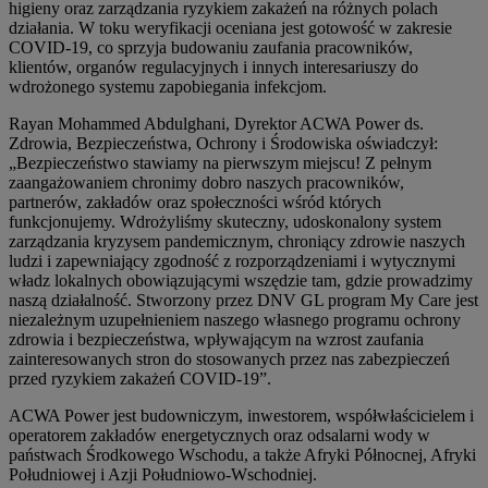
higieny oraz zarządzania ryzykiem zakażeń na różnych polach
działania. W toku weryfikacji oceniana jest gotowość w zakresie
COVID-19, co sprzyja budowaniu zaufania pracowników,
klientów, organów regulacyjnych i innych interesariuszy do
wdrożonego systemu zapobiegania infekcjom.
Rayan Mohammed Abdulghani, Dyrektor ACWA Power ds.
Zdrowia, Bezpieczeństwa, Ochrony i Środowiska oświadczył:
„Bezpieczeństwo stawiamy na pierwszym miejscu! Z pełnym
zaangażowaniem chronimy dobro naszych pracowników,
partnerów, zakładów oraz społeczności wśród których
funkcjonujemy. Wdrożyliśmy skuteczny, udoskonalony system
zarządzania kryzysem pandemicznym, chroniący zdrowie naszych
ludzi i zapewniający zgodność z rozporządzeniami i wytycznymi
władz lokalnych obowiązującymi wszędzie tam, gdzie prowadzimy
naszą działalność. Stworzony przez DNV GL program My Care jest
niezależnym uzupełnieniem naszego własnego programu ochrony
zdrowia i bezpieczeństwa, wpływającym na wzrost zaufania
zainteresowanych stron do stosowanych przez nas zabezpieczeń
przed ryzykiem zakażeń COVID-19”.
ACWA Power jest budowniczym, inwestorem, współwłaścicielem i
operatorem zakładów energetycznych oraz odsalarni wody w
państwach Środkowego Wschodu, a także Afryki Północnej, Afryki
Południowej i Azji Południowo-Wschodniej.