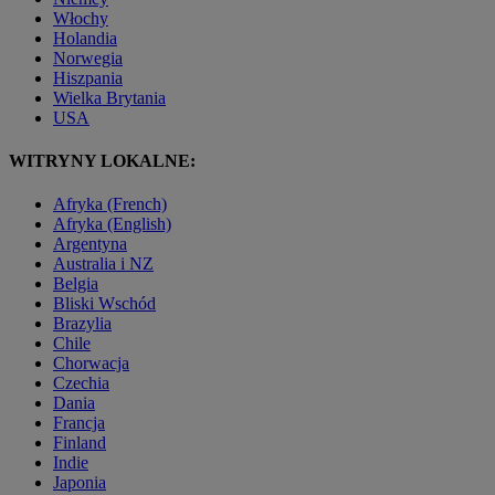
Włochy
Holandia
Norwegia
Hiszpania
Wielka Brytania
USA
WITRYNY LOKALNE:
Afryka (French)
Afryka (English)
Argentyna
Australia i NZ
Belgia
Bliski Wschód
Brazylia
Chile
Chorwacja
Czechia
Dania
Francja
Finland
Indie
Japonia