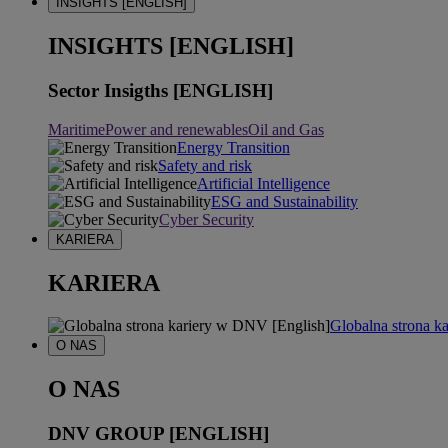
INSIGHTS [ENGLISH]
INSIGHTS [ENGLISH]
Sector Insigths [ENGLISH]
Maritime
Power and renewables
Oil and Gas
Energy Transition
Safety and risk
Artificial Intelligence
ESG and Sustainability
Cyber Security
KARIERA
KARIERA
Globalna strona k
O NAS
O NAS
DNV GROUP [ENGLISH]