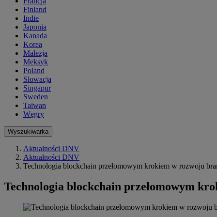
Francja
Finland
Indie
Japonia
Kanada
Korea
Malezja
Meksyk
Poland
Słowacja
Singapur
Sweden
Taiwan
Węgry
Wyszukiwarka
Aktualności DNV
Aktualności DNV
Technologia blockchain przełomowym krokiem w rozwoju branż
Technologia blockchain przełomowym krok