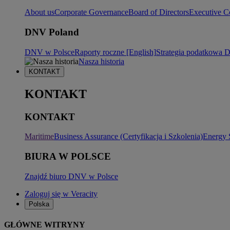
About us
Corporate Governance
Board of Directors
Executive C
DNV Poland
DNV w Polsce
Raporty roczne [English]
Strategia podatkowa
Nasza historia
KONTAKT
KONTAKT
KONTAKT
Maritime
Business Assurance (Certyfikacja i Szkolenia)
Energy 
BIURA W POLSCE
Znajdź biuro DNV w Polsce
Zaloguj się w Veracity
Polska
GŁÓWNE WITRYNY