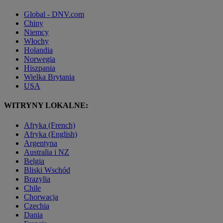
Global - DNV.com
Chiny
Niemcy
Włochy
Holandia
Norwegia
Hiszpania
Wielka Brytania
USA
WITRYNY LOKALNE:
Afryka (French)
Afryka (English)
Argentyna
Australia i NZ
Belgia
Bliski Wschód
Brazylia
Chile
Chorwacja
Czechia
Dania