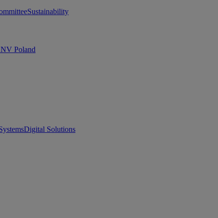
ommittee
Sustainability
 DNV Poland
Systems
Digital Solutions