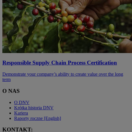
Responsible Supply Chain Process Certification
Demonstrate your company’s ability to create value over the long
term
O NAS
O DNV
Krótka historia DNV
Kariera
Raporty roczne [English]
KONTAKT: