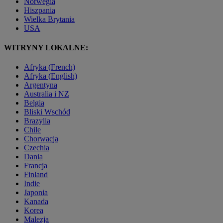
Norwegia
Hiszpania
Wielka Brytania
USA
WITRYNY LOKALNE:
Afryka (French)
Afryka (English)
Argentyna
Australia i NZ
Belgia
Bliski Wschód
Brazylia
Chile
Chorwacja
Czechia
Dania
Francja
Finland
Indie
Japonia
Kanada
Korea
Malezja