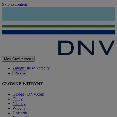
Skip to content
Menu
Otwórz menu
Zaloguj się w Veracity
Polska
GŁÓWNE WITRYNY
Global - DNV.com
Chiny
Niemcy
Włochy
Holandia