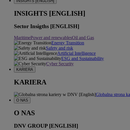
INSIGHTS [ENGLISH]
INSIGHTS [ENGLISH]
Sector Insigths [ENGLISH]
Maritime
Power and renewables
Oil and Gas
Energy Transition
Safety and risk
Artificial Intelligence
ESG and Sustainability
Cyber Security
KARIERA
KARIERA
Globalna strona k
O NAS
O NAS
DNV GROUP [ENGLISH]