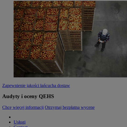
Zapewnienie jakości łańcucha dostaw
Audyty i oceny QEHS
Chcę więcej informacji
Otrzymaj bezpłatną wycenę
Usługi