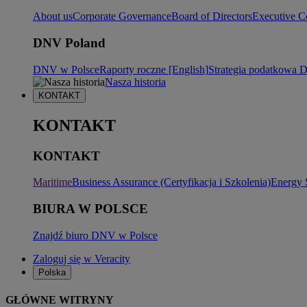
About us
Corporate Governance
Board of Directors
Executive C
DNV Poland
DNV w Polsce
Raporty roczne [English]
Strategia podatkowa
Nasza historia
KONTAKT
KONTAKT
KONTAKT
Maritime
Business Assurance (Certyfikacja i Szkolenia)
Energy 
BIURA W POLSCE
Znajdź biuro DNV w Polsce
Zaloguj się w Veracity
Polska
GŁÓWNE WITRYNY