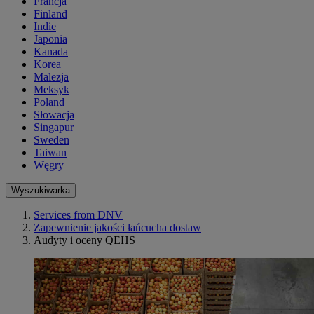
Francja
Finland
Indie
Japonia
Kanada
Korea
Malezja
Meksyk
Poland
Słowacja
Singapur
Sweden
Taiwan
Węgry
Wyszukiwarka
Services from DNV
Zapewnienie jakości łańcucha dostaw
Audyty i oceny QEHS