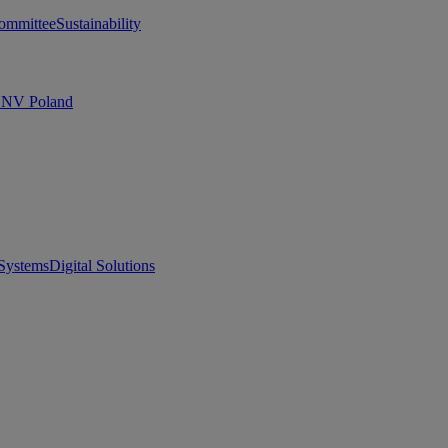
ommittee
Sustainability
 DNV Poland
Systems
Digital Solutions