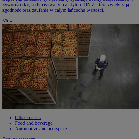
żywności dzięki dopasowanym audytom DNV, które zwiększają
zgodność oraz zaufanie w całym łańcuchu wartości.
View
Other sectors
Food and beverage
Automotive and aerospace