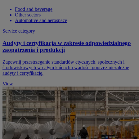
Food and beverage
Other sectors
Automotive and aerospace
Service category
Audyty i certyfikacja w zakresie odpowiedzialnego
zaopatrzenia i produkcji
Zapewnij przestrzeganie standardów etycznych, społecznych i
środowiskowych w całym łańcuchu wartości poprzez niezależne
audyty i certyfikację.
View