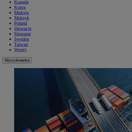
Kanada
Korea
Malezja
Meksyk
Poland
Słowacja
Singapur
Sweden
Taiwan
Węgry
Wyszukiwarka