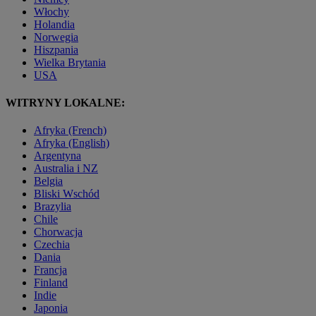
Włochy
Holandia
Norwegia
Hiszpania
Wielka Brytania
USA
WITRYNY LOKALNE:
Afryka (French)
Afryka (English)
Argentyna
Australia i NZ
Belgia
Bliski Wschód
Brazylia
Chile
Chorwacja
Czechia
Dania
Francja
Finland
Indie
Japonia