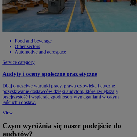
Food and beverage
Other sectors
Automotive and aerospace
Service category
Audyty i oceny społeczne oraz etyczne
Dbaj o uczciwe warunki pracy, prawa człowieka i etyczne
pozyskiwanie dostawców dzięki audytom, które zwiększają
przejrzystość i wspierają zgodność z wymaganiami w całym
łańcuchu dostaw.
View
Czym wyróżnia się nasze podejście do
audytów?