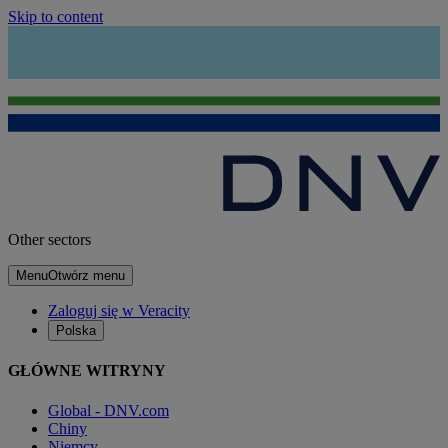
Skip to content
Other sectors
Menu
Otwórz menu
Zaloguj się w Veracity
Polska
GŁÓWNE WITRYNY
Global - DNV.com
Chiny
Niemcy