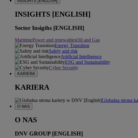
INSIGHTS [ENGLISH]
INSIGHTS [ENGLISH]
Sector Insigths [ENGLISH]
Maritime
Power and renewables
Oil and Gas
Energy Transition
Safety and risk
Artificial Intelligence
ESG and Sustainability
Cyber Security
KARIERA
KARIERA
Globalna strona k
O NAS
O NAS
DNV GROUP [ENGLISH]