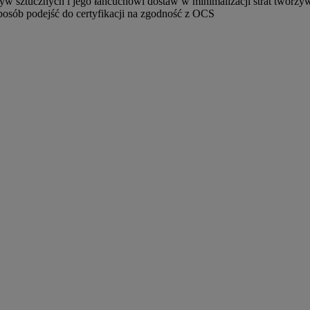
 sztucznych i jego łańcuchowi dostaw w minimalizacji strat tworzyw
sposób podejść do certyfikacji na zgodność z OCS