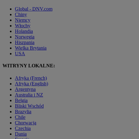
Global - DNV.com
Chiny
Niemcy
Włochy
Holandia
Norwegia
Hiszpania
Wielka Brytania
USA
WITRYNY LOKALNE:
Afryka (French)
Afryka (English)
Argentyna
Australia i NZ
Belgia
Bliski Wschód
Brazylia
Chile
Chorwacja
Czechia
Dania