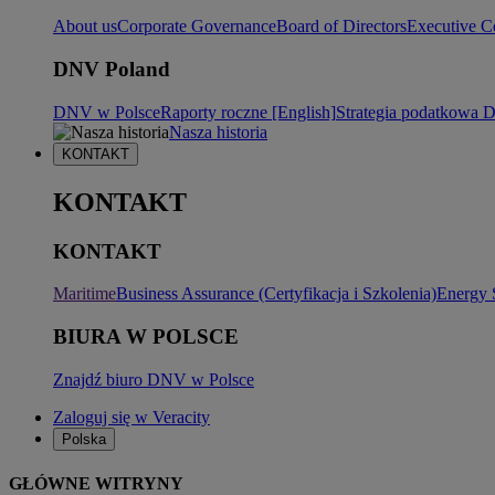
About us
Corporate Governance
Board of Directors
Executive C
DNV Poland
DNV w Polsce
Raporty roczne [English]
Strategia podatkowa
Nasza historia
KONTAKT
KONTAKT
KONTAKT
Maritime
Business Assurance (Certyfikacja i Szkolenia)
Energy 
BIURA W POLSCE
Znajdź biuro DNV w Polsce
Zaloguj się w Veracity
Polska
GŁÓWNE WITRYNY