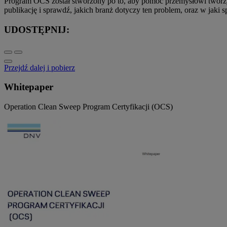
Program OCS został stworzony po to, aby pomóc przemysłowi tworzyw
publikację i sprawdź, jakich branż dotyczy ten problem, oraz w jaki 
UDOSTĘPNIJ:
Przejdź dalej i pobierz
Whitepaper
Operation Clean Sweep Program Certyfikacji (OCS)