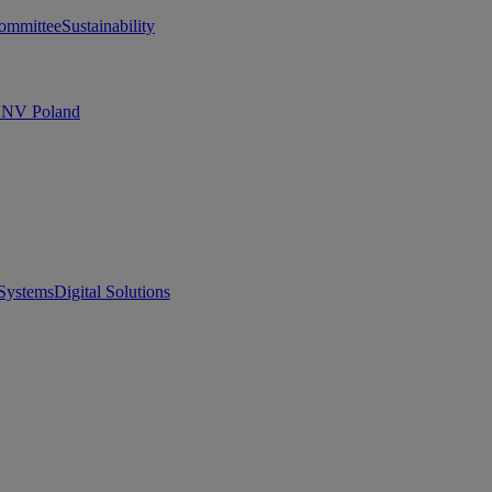
ommittee
Sustainability
 DNV Poland
Systems
Digital Solutions