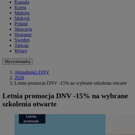
Kanada
Korea
Malezja
Meksyk
Poland
Słowacja
Singapur
Sweden
Taiwan
Węgry
Wyszukiwarka
Aktualności DNV
2026
Letnia promocja DNV -15% na wybrane szkolenia otwarte
Letnia promocja DNV -15% na wybrane
szkolenia otwarte