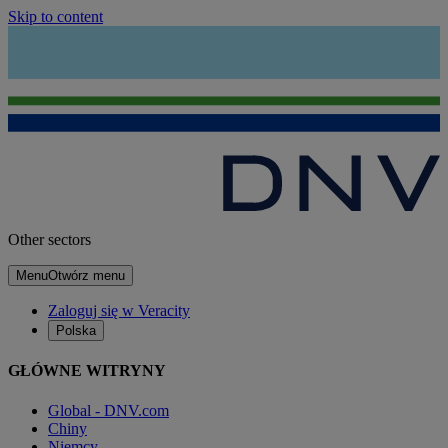
Skip to content
Other sectors
Menu
Otwórz menu
Zaloguj się w Veracity
Polska
GŁÓWNE WITRYNY
Global - DNV.com
Chiny
Niemcy