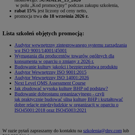
w polu „Kod promocyjny” podczas zakupu szkolenia,
rabat 15%
jest liczony od ceny netto,
promocja trwa
do 18 września 2026 r.
Lista szkoleń objętych promocją:
Audytor wewnętrzny zintegrowanego systemu zarządzania
wg ISO 9001/14001/45001
Wymagania dla producentów towarów ogólnych dla
konsumenta w oparciu o zmiany z 2026 r.
Budowanie kultury jakości i bezpieczeństwa produktu
Audytor Wewnętrzny ISO 9001:2015
Audytor Wewnętrzny ISO 14001:2026
Next Level QMS Assessment Course
Jak zbudować wysoką kulturę BHP od podstaw?
Budowanie dobrostanu organizacyjnego - czyli
jak praktycznie budować silną kulturę BHP i kształtować
dobre relacje międzyludzkie w organizacji w oparciu o
ISO45001:2018 oraz ISO45003:2021
W razie pytań zapraszamy do kontaktu na
szkolenia@dnv.com
lub