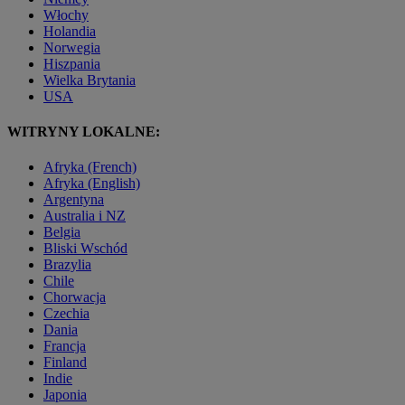
Włochy
Holandia
Norwegia
Hiszpania
Wielka Brytania
USA
WITRYNY LOKALNE:
Afryka (French)
Afryka (English)
Argentyna
Australia i NZ
Belgia
Bliski Wschód
Brazylia
Chile
Chorwacja
Czechia
Dania
Francja
Finland
Indie
Japonia