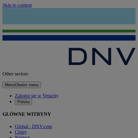
Skip to content
Other sectors
Menu
Otwórz menu
Zaloguj się w Veracity
Polska
GŁÓWNE WITRYNY
Global - DNV.com
Chiny
Niemcy