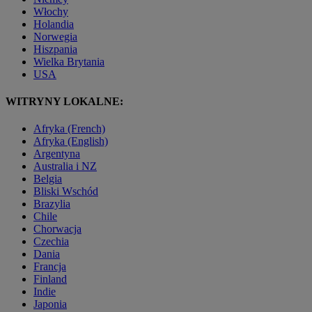
Włochy
Holandia
Norwegia
Hiszpania
Wielka Brytania
USA
WITRYNY LOKALNE:
Afryka (French)
Afryka (English)
Argentyna
Australia i NZ
Belgia
Bliski Wschód
Brazylia
Chile
Chorwacja
Czechia
Dania
Francja
Finland
Indie
Japonia