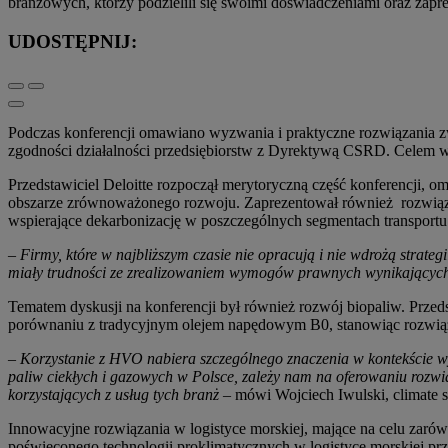
branżowych, którzy podzielili się swoimi doświadczeniami oraz zapr
UDOSTĘPNIJ:
Podczas konferencji omawiano wyzwania i praktyczne rozwiązania zw
zgodności działalności przedsiębiorstw z Dyrektywą CSRD. Celem wy
Przedstawiciel Deloitte rozpoczął merytoryczną część konferencji, 
obszarze zrównoważonego rozwoju. Zaprezentował również rozwiąza
wspierające dekarbonizację w poszczególnych segmentach transportu i
–
Firmy, które w najbliższym czasie nie opracują i nie wdrożą strate
miały trudności ze zrealizowaniem wymogów prawnych wynikający
Tematem dyskusji na konferencji był również rozwój biopaliw. Prz
porównaniu z tradycyjnym olejem napędowym B0, stanowiąc rozwiązanie
– Korzystanie z HVO nabiera szczególnego znaczenia w kontekście w
paliw ciekłych i gazowych w Polsce, zależy nam na oferowaniu rozwiązan
korzystających z usług tych branż –
mówi Wojciech Iwulski, climate s
Innowacyjne rozwiązania w logistyce morskiej, mające na celu zaró
poświęconego technologii proklimatycznych w logistyce morskiej pr