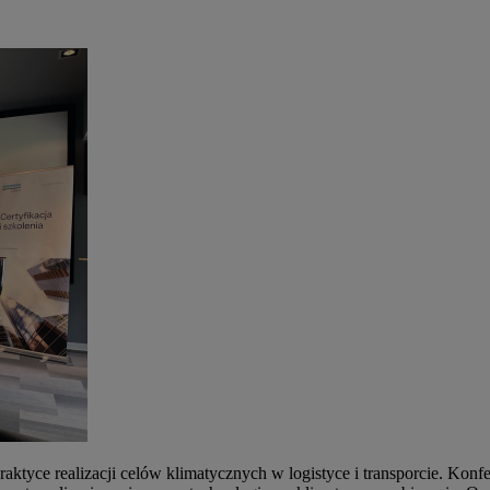
aktyce realizacji celów klimatycznych w logistyce i transporcie. Konf