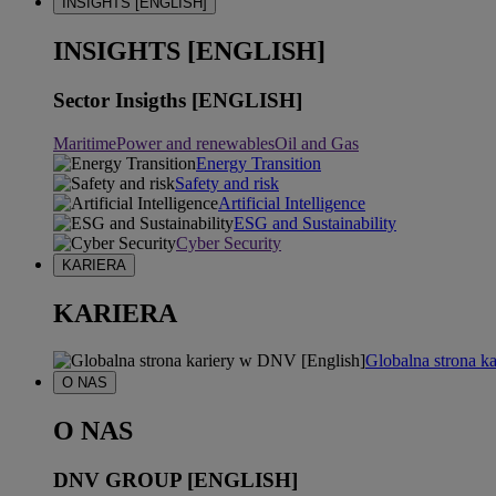
INSIGHTS [ENGLISH]
INSIGHTS [ENGLISH]
Sector Insigths [ENGLISH]
Maritime
Power and renewables
Oil and Gas
Energy Transition
Safety and risk
Artificial Intelligence
ESG and Sustainability
Cyber Security
KARIERA
KARIERA
Globalna strona k
O NAS
O NAS
DNV GROUP [ENGLISH]