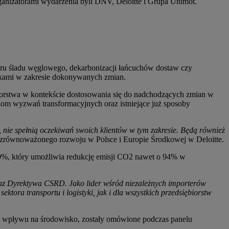
rganizatorami wydarzenia byli DNV, Deloitte i Grupa Unimot.
iaru śladu węglowego, dekarbonizacji łańcuchów dostaw czy
tykami w zakresie dokonywanych zmian.
biorstwa w kontekście dostosowania się do nadchodzących zmian w
om wyzwań transformacyjnych oraz istniejące już sposoby
, nie spełnią oczekiwań swoich klientów w tym zakresie. Będą również
 zrównoważonego rozwoju w Polsce i Europie Środkowej w Deloitte.
0%, który umożliwia redukcję emisji CO2 nawet o 94% w
raz Dyrektywa CSRD. Jako lider wśród niezależnych importerów
ektora transportu i logistyki, jak i dla wszystkich przedsiębiorstw
go wpływu na środowisko, zostały omówione podczas panelu