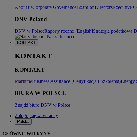
About us
Corporate Governance
Board of Directors
Executive C
DNV Poland
DNV w Polsce
Raporty roczne [English]
Strategia podatkowa
Nasza historia
KONTAKT
KONTAKT
KONTAKT
Maritime
Business Assurance (Certyfikacja i Szkolenia)
Energy 
BIURA W POLSCE
Znajdź biuro DNV w Polsce
Zaloguj się w Veracity
Polska
GŁÓWNE WITRYNY