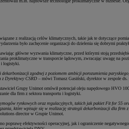
ezentowali m.in. najnowsze technologie proklimatyczne w biznesie. O
iązane z realizacją celów klimatycznych, takie jak te dotyczące pom
darzenia było zachęcenie organizacji do dzielenia się dobrymi prak
omawiając główne wyzwania klimatyczne, przed którymi stoją przedsię
nia proklimatyczne w transporcie lądowym, zwracając uwagę na pozi
 logistyki.
gii dekarbonizacji zgodnej z poziomem ambicji porozumienia paryskiego
ch z Dyrektywy CSRD
– mówi Tomasz Gasiński, dyrektor w zespole ds.
edstawiciel Grupy Unimot omówił potencjał oleju napędowego HVO 10
 dla firm z sektora transportu i logistyki.
ymogów rynkowych oraz regulacyjnych, takich jak pakiet Fit for 55 o
ia, które wpisuje się w realizację strategii dekarbonizacji dla firm z s
olutions director w Grupie Unimot.
wno poprawę efektywności operacyjnej, jak i ograniczenie negatywne
zez przedstawiciela DNV.