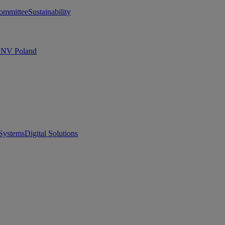
ommittee
Sustainability
 DNV Poland
Systems
Digital Solutions