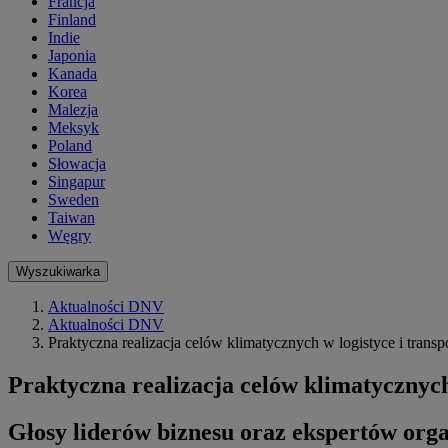
Francja
Finland
Indie
Japonia
Kanada
Korea
Malezja
Meksyk
Poland
Słowacja
Singapur
Sweden
Taiwan
Węgry
Wyszukiwarka
Aktualności DNV
Aktualności DNV
Praktyczna realizacja celów klimatycznych w logistyce i transp
Praktyczna realizacja celów klimatycznych 
Głosy liderów biznesu oraz ekspertów orga