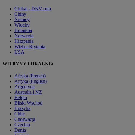
Global - DNV.com
Chiny
Niemcy
Włochy
Holandia
Norwegia
Hiszpania
Wielka Brytania
USA
WITRYNY LOKALNE:
Afryka (French)
Afryka (English)
Argentyna
Australia i NZ
Belgia
Bliski Wschód
Brazylia
Chile
Chorwacja
Czechia
Dania