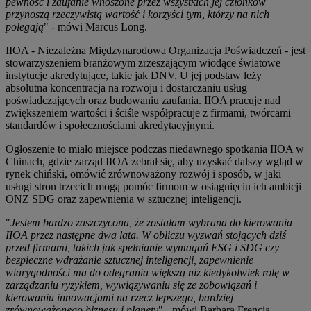
pewność i zaufanie wnoszone przez wszystkich jej członków
przynoszą rzeczywistą wartość i korzyści tym, którzy na nich
polegają
" - mówi Marcus Long.
IIOA - Niezależna Międzynarodowa Organizacja Poświadczeń - jest
stowarzyszeniem branżowym zrzeszającym wiodące światowe
instytucje akredytujące, takie jak DNV. U jej podstaw leży
absolutna koncentracja na rozwoju i dostarczaniu usług
poświadczających oraz budowaniu zaufania. IIOA pracuje nad
zwiększeniem wartości i ściśle współpracuje z firmami, twórcami
standardów i społecznościami akredytacyjnymi.
Ogłoszenie to miało miejsce podczas niedawnego spotkania IIOA w
Chinach, gdzie zarząd IIOA zebrał się, aby uzyskać dalszy wgląd w
rynek chiński, omówić zrównoważony rozwój i sposób, w jaki
usługi stron trzecich mogą pomóc firmom w osiągnięciu ich ambicji
ONZ SDG oraz zapewnienia w sztucznej inteligencji.
"
Jestem bardzo zaszczycona, że zostałam wybrana do kierowania
IIOA przez następne dwa lata. W obliczu wyzwań stojących dziś
przed firmami, takich jak spełnianie wymagań ESG i SDG czy
bezpieczne wdrażanie sztucznej inteligencji, zapewnienie
wiarygodności ma do odegrania większą niż kiedykolwiek rolę w
zarządzaniu ryzykiem, wywiązywaniu się ze zobowiązań i
kierowaniu innowacjami na rzecz lepszego, bardziej
zrównoważonego biznesu i planety
" - mówi Barbara Frencia.