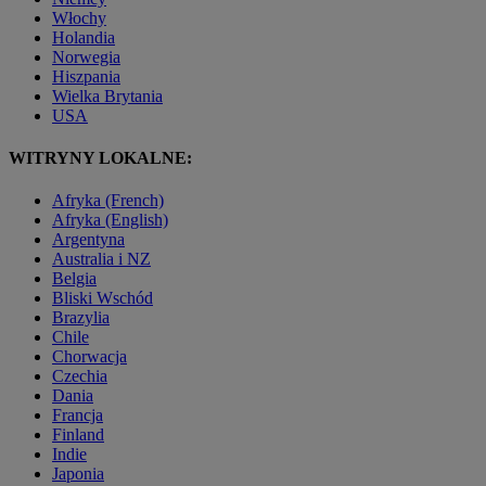
Włochy
Holandia
Norwegia
Hiszpania
Wielka Brytania
USA
WITRYNY LOKALNE:
Afryka (French)
Afryka (English)
Argentyna
Australia i NZ
Belgia
Bliski Wschód
Brazylia
Chile
Chorwacja
Czechia
Dania
Francja
Finland
Indie
Japonia