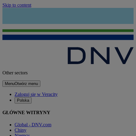
Skip to content
Other sectors
Menu
Otwórz menu
Zaloguj się w Veracity
Polska
GŁÓWNE WITRYNY
Global - DNV.com
Chiny
Niemcy