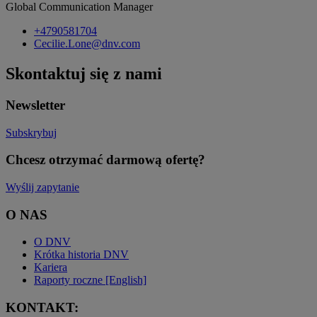
Global Communication Manager
+4790581704
Cecilie.Lone@dnv.com
Skontaktuj się z nami
Newsletter
Subskrybuj
Chcesz otrzymać darmową ofertę?
Wyślij zapytanie
O NAS
O DNV
Krótka historia DNV
Kariera
Raporty roczne [English]
KONTAKT: