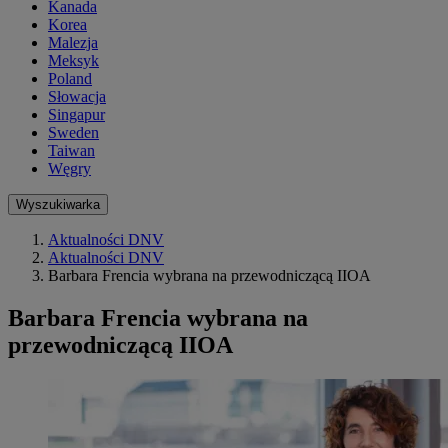
Kanada
Korea
Malezja
Meksyk
Poland
Słowacja
Singapur
Sweden
Taiwan
Węgry
Wyszukiwarka
Aktualności DNV
Aktualności DNV
Barbara Frencia wybrana na przewodniczącą IIOA
Barbara Frencia wybrana na
przewodniczącą IIOA