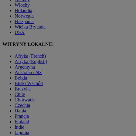
Włochy
Holandia
Norwegia
Hiszpania
Wielka Brytania
USA
WITRYNY LOKALNE:
Afryka (French)
Afryka (English)
Argentyna
Australia i NZ
Belgia
Bliski Wschód
Brazylia
Chile
Chorwacja
Czechia
Dania
Francja
Finland
Indie
Japonia