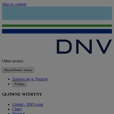
Skip to content
Other sectors
Menu
Otwórz menu
Zaloguj się w Veracity
Polska
GŁÓWNE WITRYNY
Global - DNV.com
Chiny
Niemcy