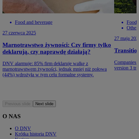
Food and beverage
Food 
Other 
27 czerwca 2025
27 maja 202
Marnotrawstwo żywności: Czy firmy tylko
Transitio
deklarują, czy naprawdę działają?
Companies ce
DNV alarmuje: 85% firm deklaruje walkę z
version 3 tra
marnotrawstwem żywności, jednak mniej niż połowa
(44%) wdrożyła w tym celu formalne systemy.
Previous slide
Next slide
O NAS
O DNV
Krótka historia DNV