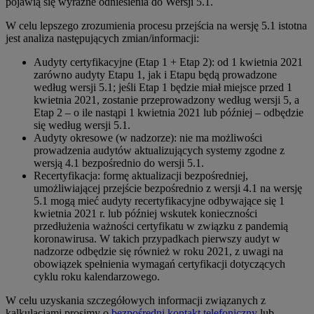
pojawią się wyraźne odniesienia do Wersji 5.1.
W celu lepszego zrozumienia procesu przejścia na wersję 5.1 istotna
jest analiza następujących zmian/informacji:
Audyty certyfikacyjne (Etap 1 + Etap 2): od 1 kwietnia 2021
zarówno audyty Etapu 1, jak i Etapu będą prowadzone
według wersji 5.1; jeśli Etap 1 będzie miał miejsce przed 1
kwietnia 2021, zostanie przeprowadzony według wersji 5, a
Etap 2 – o ile nastąpi 1 kwietnia 2021 lub później – odbędzie
się według wersji 5.1.
Audyty okresowe (w nadzorze): nie ma możliwości
prowadzenia audytów aktualizujących systemy zgodne z
wersją 4.1 bezpośrednio do wersji 5.1.
Recertyfikacja: formę aktualizacji bezpośredniej,
umożliwiającej przejście bezpośrednio z wersji 4.1 na wersję
5.1 mogą mieć audyty recertyfikacyjne odbywające się 1
kwietnia 2021 r. lub później wskutek konieczności
przedłużenia ważności certyfikatu w związku z pandemią
koronawirusa. W takich przypadkach pierwszy audyt w
nadzorze odbędzie się również w roku 2021, z uwagi na
obowiązek spełnienia wymagań certyfikacji dotyczących
cyklu roku kalendarzowego.
W celu uzyskania szczegółowych informacji związanych z
kalkulacjami prosimy o
bezpośredni kontakt telefoniczny
lub