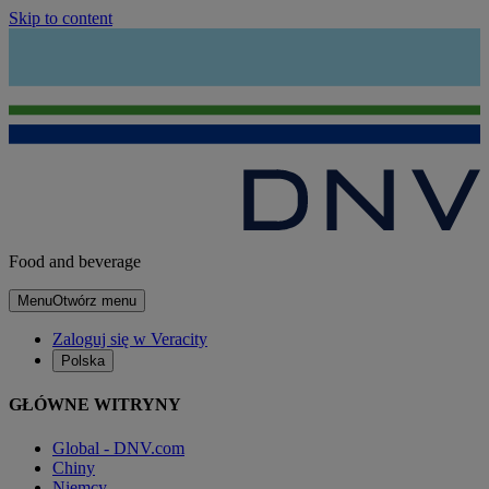
Skip to content
Food and beverage
Menu
Otwórz menu
Zaloguj się w Veracity
Polska
GŁÓWNE WITRYNY
Global - DNV.com
Chiny
Niemcy