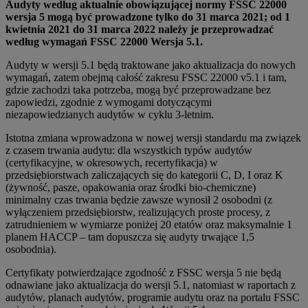
Audyty według aktualnie obowiązującej normy FSSC 22000
wersja 5 mogą być prowadzone tylko do 31 marca 2021; od 1
kwietnia 2021 do 31 marca 2022 należy je przeprowadzać
według wymagań FSSC 22000 Wersja 5.1.
Audyty w wersji 5.1 będą traktowane jako aktualizacja do nowych
wymagań, zatem obejmą całość zakresu FSSC 22000 v5.1 i tam,
gdzie zachodzi taka potrzeba, mogą być przeprowadzane bez
zapowiedzi, zgodnie z wymogami dotyczącymi
niezapowiedzianych audytów w cyklu 3-letnim.
Istotna zmiana wprowadzona w nowej wersji standardu ma związek
z czasem trwania audytu: dla wszystkich typów audytów
(certyfikacyjne, w okresowych, recertyfikacja) w
przedsiębiorstwach zaliczających się do kategorii C, D, I oraz K
(żywność, pasze, opakowania oraz środki bio-chemiczne)
minimalny czas trwania będzie zawsze wynosił 2 osobodni (z
wyłączeniem przedsiębiorstw, realizujących proste procesy, z
zatrudnieniem w wymiarze poniżej 20 etatów oraz maksymalnie 1
planem HACCP – tam dopuszcza się audyty trwające 1,5
osobodnia).
Certyfikaty potwierdzające zgodność z FSSC wersja 5 nie będą
odnawiane jako aktualizacja do wersji 5.1, natomiast w raportach z
audytów, planach audytów, programie audytu oraz na portalu FSSC