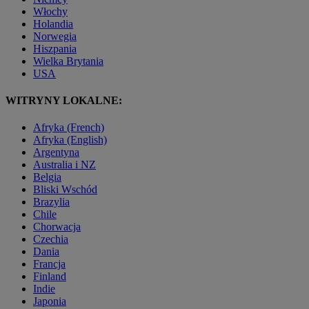
Włochy
Holandia
Norwegia
Hiszpania
Wielka Brytania
USA
WITRYNY LOKALNE:
Afryka (French)
Afryka (English)
Argentyna
Australia i NZ
Belgia
Bliski Wschód
Brazylia
Chile
Chorwacja
Czechia
Dania
Francja
Finland
Indie
Japonia