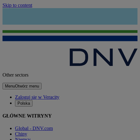
Skip to content
Other sectors
Menu
Otwórz menu
Zaloguj się w Veracity
Polska
GŁÓWNE WITRYNY
Global - DNV.com
Chiny
Niemcy