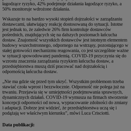
łagodzące ryzyko, 42% podejmuje działania łagodzące ryzyko, a
50% monitoruje wdrożone działania.
Wskazuje to na bardzo wysoki stopień dojrzałości w zarządzaniu
dostawcami, ułatwiający reakcję dostosowaną do sytuacji. Istotne
jest jednak to, że zaledwie 26% firm kontroluje dostawców
pośrednich, znajdujących się na dalszych poziomach łańcucha
dostaw. Znajomość wszystkich dostawców jest istotnym elementem
budowy wszechstronnego, odpornego na wstrząsy, pozostającego w
stałej gotowości mechanizmu reagowania, co jest szczególnie ważne
w sytuacji spowodowanej pandemią. COVID-19 przyczynia się do
wzrostu znaczenia zarządzania ryzykiem łańcucha dostaw, a
przedsiębiorstwa muszą dziś pracować nad dojrzałością i
odpornością łańcucha dostaw.
„Nie ma gdzie się przed tym ukryć. Wszystkim problemom trzeba
stawiać czoła wprost i bezzwłocznie. Odporność nie polega już na
trwaniu. Przejawia się w umiejętności podejmowania sprawnych,
dynamicznych działań. COVID-19 wymusza na firmach stworzenie
koncepcji odporności od nowa, wypracowanie zdolności do zmiany
i adaptacji. Dobrze jest widzieć, że przedsiębiorstwa uczą się i
podążają we właściwym kierunku”, mówi Luca Crisciotti.
Data publikacji: