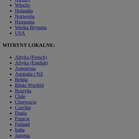
Włochy
Holandia
Norwegia
Hiszpania
Wielka Brytania
USA
WITRYNY LOKALNE:
Afryka (French)
Afryka (English)
Argentyna
Australia i NZ
Belgia
Bliski Wschód
Brazylia
Chile
Chorwacja
Czechia
Dania
Francja
Finland
Indie
Japonia