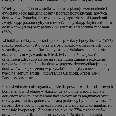
W tej sytuacji, 57% uczestników badania planuje wzmocnienie i
dywersyfikację łańcucha dostaw poprzez pozyskiwanie nowych
dostawców. Ponadto, firmy zamierzają łagodzić skutki pandemii
zwiększając poziom cyfryzacji (36%), modyfikując kryteria doboru
dostawców (36%) oraz praktyki w zakresie zarządzania zapasami
(36%).
„Dotkliwe efekty w postaci spadku sprzedaży i przychodów (57%),
spadku produkcji (39%) oraz wzrostu kosztów operacyjnych (35%)
sprawiły, że dla wielu firm kontynuacja działalności okazuje się
ekstremalnym wyzwaniem. Nie dziwi zatem, że większość
organizacji zdecydowała się na strategiczną zmianę i rozłożenie
ryzyka w obrębie łańcucha dostaw poprzez dywersyfikację bazy
dostawców, dzięki czemu w przyszłości nie będą zmuszone polegać
tylko na jednym źródle”, mówi Luca Crisciotti, Prezes DNV –
Business Assurance.
Przedsiębiorstwa nie ograniczają się do poszukiwania dodatkowych
kontrahentów. Badanie wykazało, że aktywnie współpracują z
dotychczasowymi dostawcami nad stworzeniem pragmatycznych
rozwiązań. Jest to zgodne z zalecaną praktyką, by najpierw poznać
swoich dostawców, wyznaczyć priorytety, poprawić komunikację i
zacieśnić kooperację. Z badania wynika, że 77% respondentów
prowadzi identyfikację i ocenę ryzyka, 45% określa działania