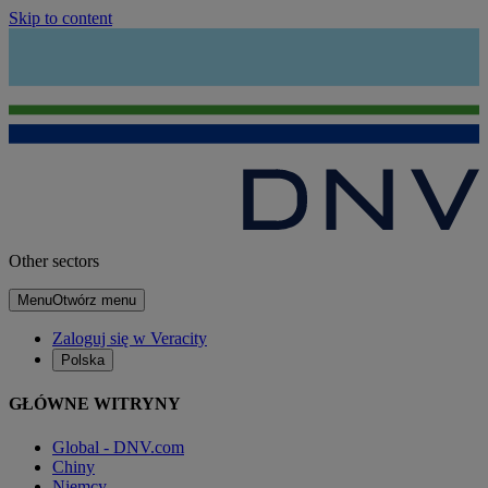
Skip to content
Other sectors
Menu
Otwórz menu
Zaloguj się w Veracity
Polska
GŁÓWNE WITRYNY
Global - DNV.com
Chiny
Niemcy