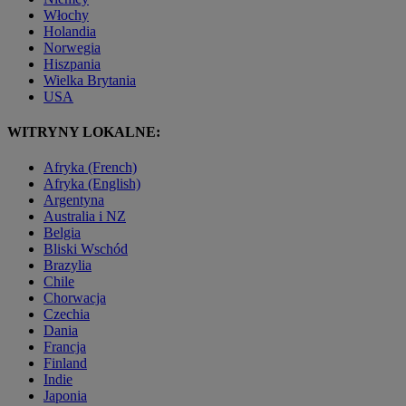
Włochy
Holandia
Norwegia
Hiszpania
Wielka Brytania
USA
WITRYNY LOKALNE:
Afryka (French)
Afryka (English)
Argentyna
Australia i NZ
Belgia
Bliski Wschód
Brazylia
Chile
Chorwacja
Czechia
Dania
Francja
Finland
Indie
Japonia