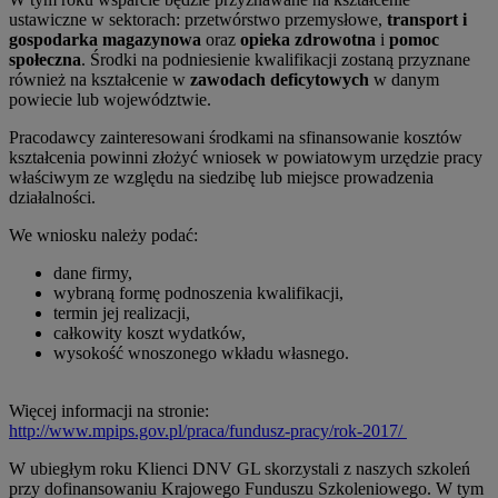
ustawiczne w sektorach: przetwórstwo przemysłowe,
transport i
gospodarka magazynowa
oraz
opieka zdrowotna
i
pomoc
społeczna
. Środki na podniesienie kwalifikacji zostaną przyznane
również na kształcenie w
zawodach deficytowych
w danym
powiecie lub województwie.
Pracodawcy zainteresowani środkami na sfinansowanie kosztów
kształcenia powinni złożyć wniosek w powiatowym urzędzie pracy
właściwym ze względu na siedzibę lub miejsce prowadzenia
działalności.
We wniosku należy podać:
dane firmy,
wybraną formę podnoszenia kwalifikacji,
termin jej realizacji,
całkowity koszt wydatków,
wysokość wnoszonego wkładu własnego.
Więcej informacji na stronie:
http://www.mpips.gov.pl/praca/fundusz-pracy/rok-2017/
W ubiegłym roku Klienci DNV GL skorzystali z naszych szkoleń
przy dofinansowaniu Krajowego Funduszu Szkoleniowego. W tym