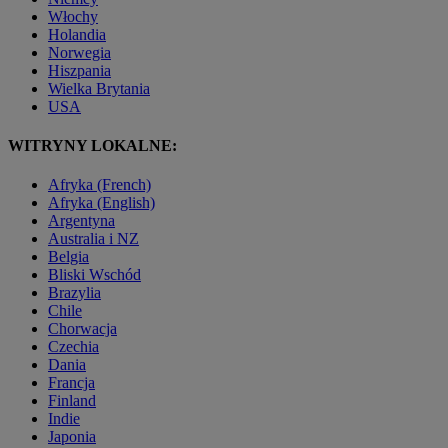
Włochy
Holandia
Norwegia
Hiszpania
Wielka Brytania
USA
WITRYNY LOKALNE:
Afryka (French)
Afryka (English)
Argentyna
Australia i NZ
Belgia
Bliski Wschód
Brazylia
Chile
Chorwacja
Czechia
Dania
Francja
Finland
Indie
Japonia