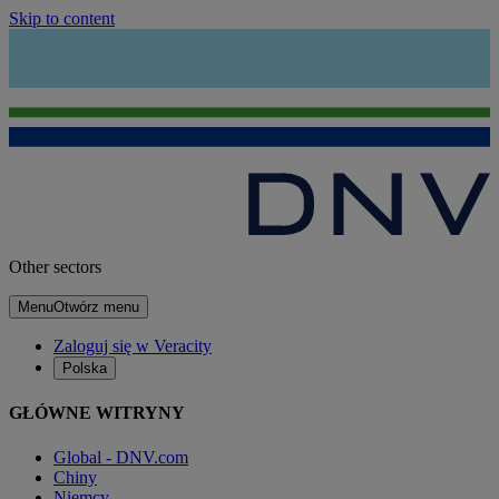
Skip to content
Other sectors
Menu
Otwórz menu
Zaloguj się w Veracity
Polska
GŁÓWNE WITRYNY
Global - DNV.com
Chiny
Niemcy