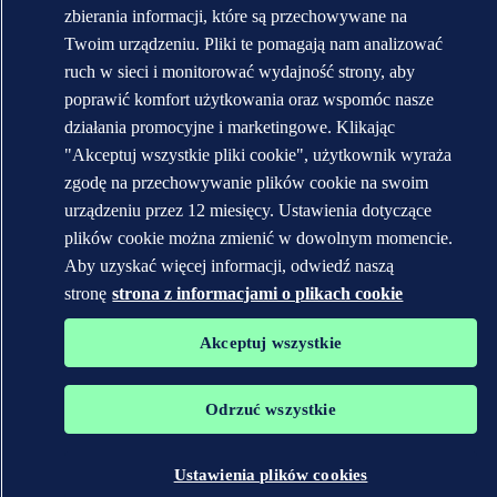
zbierania informacji, które są przechowywane na
Twoim urządzeniu. Pliki te pomagają nam analizować
Znaki towarowe DNV GL®, DNV®, Horizon Graphic i Det
ruch w sieci i monitorować wydajność strony, aby
Norske Veritas® są własnością spółek wchodzących w skład grupy
poprawić komfort użytkowania oraz wspomóc nasze
Det Norske Veritas. Wszelkie prawa zastrzeżone.
działania promocyjne i marketingowe. Klikając
WHEN TRUST MATTERS
"Akceptuj wszystkie pliki cookie", użytkownik wyraża
zgodę na przechowywanie plików cookie na swoim
urządzeniu przez 12 miesięcy. Ustawienia dotyczące
plików cookie można zmienić w dowolnym momencie.
Aby uzyskać więcej informacji, odwiedź naszą
stronę
strona z informacjami o plikach cookie
Akceptuj wszystkie
Odrzuć wszystkie
Ustawienia plików cookies