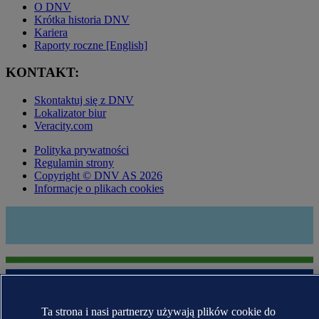
O DNV
Krótka historia DNV
Kariera
Raporty roczne [English]
KONTAKT:
Skontaktuj się z DNV
Lokalizator biur
Veracity.com
Polityka prywatności
Regulamin strony
Copyright © DNV AS 2026
Informacje o plikach cookies
Ta strona i nasi partnerzy używają plików cookie do