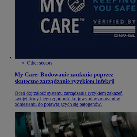
Other sectors
My Care: Budowanie zaufania poprzez
skuteczne zarządzanie ryzykiem infekcji
Oceń dojrzałość systemu zarządzania ryzykiem zakażeń
swojej firmy i jego zgodność krajowymi wymogami w
odniesieniu do pojawiających się patogenów.