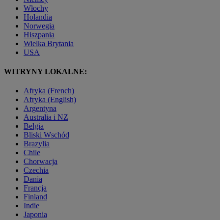
Włochy
Holandia
Norwegia
Hiszpania
Wielka Brytania
USA
WITRYNY LOKALNE:
Afryka (French)
Afryka (English)
Argentyna
Australia i NZ
Belgia
Bliski Wschód
Brazylia
Chile
Chorwacja
Czechia
Dania
Francja
Finland
Indie
Japonia