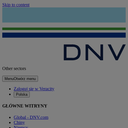
Skip to content
Other sectors
Menu
Otwórz menu
Zaloguj się w Veracity
Polska
GŁÓWNE WITRYNY
Global - DNV.com
Chiny
Niemcy