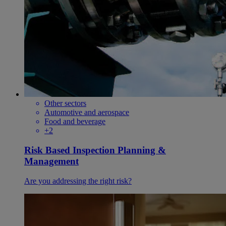
Other sectors
Automotive and aerospace
Food and beverage
+2
Risk Based Inspection Planning &
Management
Are you addressing the right risk?