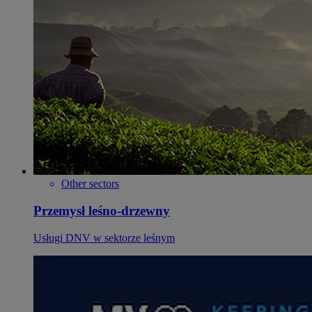
Other sectors
Przemysł leśno-drzewny
Usługi DNV w sektorze leśnym