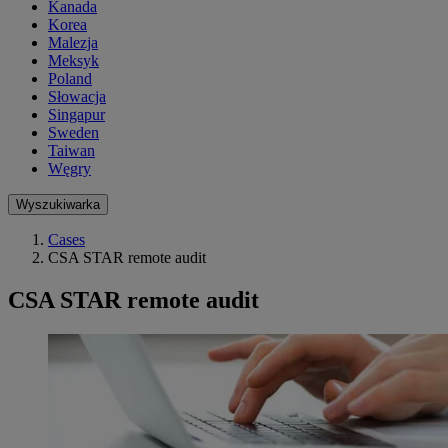
Kanada
Korea
Malezja
Meksyk
Poland
Słowacja
Singapur
Sweden
Taiwan
Węgry
Wyszukiwarka
Cases
CSA STAR remote audit
CSA STAR remote audit