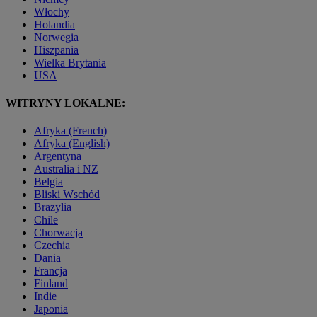
Włochy
Holandia
Norwegia
Hiszpania
Wielka Brytania
USA
WITRYNY LOKALNE:
Afryka (French)
Afryka (English)
Argentyna
Australia i NZ
Belgia
Bliski Wschód
Brazylia
Chile
Chorwacja
Czechia
Dania
Francja
Finland
Indie
Japonia