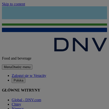
Skip to content
Food and beverage
Menu
Otwórz menu
Zaloguj się w Veracity
Polska
GŁÓWNE WITRYNY
Global - DNV.com
Chiny
Niemcy