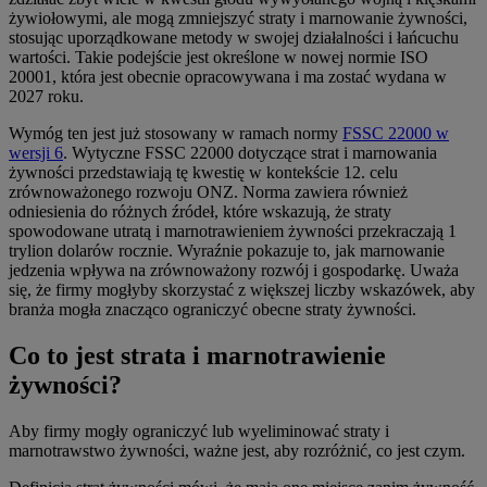
żywiołowymi, ale mogą zmniejszyć straty i marnowanie żywności,
stosując uporządkowane metody w swojej działalności i łańcuchu
wartości. Takie podejście jest określone w nowej normie ISO
20001, która jest obecnie opracowywana i ma zostać wydana w
2027 roku.
Wymóg ten jest już stosowany w ramach normy
FSSC 22000 w
wersji 6
. Wytyczne FSSC 22000 dotyczące strat i marnowania
żywności przedstawiają tę kwestię w kontekście 12. celu
zrównoważonego rozwoju ONZ. Norma zawiera również
odniesienia do różnych źródeł, które wskazują, że straty
spowodowane utratą i marnotrawieniem żywności przekraczają 1
trylion dolarów rocznie. Wyraźnie pokazuje to, jak marnowanie
jedzenia wpływa na zrównoważony rozwój i gospodarkę. Uważa
się, że firmy mogłyby skorzystać z większej liczby wskazówek, aby
branża mogła znacząco ograniczyć obecne straty żywności.
Co to jest strata i marnotrawienie
żywności?
Aby firmy mogły ograniczyć lub wyeliminować straty i
marnotrawstwo żywności, ważne jest, aby rozróżnić, co jest czym.