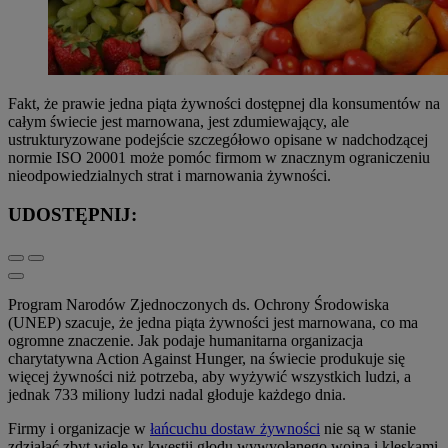
Fakt, że prawie jedna piąta żywności dostępnej dla konsumentów na
całym świecie jest marnowana, jest zdumiewający, ale
ustrukturyzowane podejście szczegółowo opisane w nadchodzącej
normie ISO 20001 może pomóc firmom w znacznym ograniczeniu
nieodpowiedzialnych strat i marnowania żywności.
UDOSTĘPNIJ:
Program Narodów Zjednoczonych ds. Ochrony Środowiska
(UNEP) szacuje, że jedna piąta żywności jest marnowana, co ma
ogromne znaczenie. Jak podaje humanitarna organizacja
charytatywna Action Against Hunger, na świecie produkuje się
więcej żywności niż potrzeba, aby wyżywić wszystkich ludzi, a
jednak 733 miliony ludzi nadal głoduje każdego dnia.
Firmy i organizacje w
łańcuchu dostaw żywności
nie są w stanie
zdziałać zbyt wiele w kwestii głodu wywyołanego wojną i klęskami