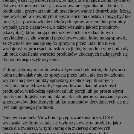
Definicja strat żywności mówi, że mają one miejsce zanim żywność
dotrze do konsumenta i są spowodowane czynnikami takimi jak
produkcja i przetwarzanie lub przechowywanie i dystrybucja. Mogą
one wystąpić w dowolnym miejscu łańcucha dostaw i mogą być tak
proste, jak pozostawienie niektórych upraw w ziemi lub produkty
wypadające z ciężarówek, a także wizualna jakość produktów
(skazy itp.), które mogą uniemożliwić ich sprzedaż. Innym
przykładem są złe warunki przechowywania, które mogą sprawić,
że żywność nie nadaje się do spożycia przez ludzi lub niska
wydajność w procesach transformacji, błędy produkcyjne i odpady
lub brak określenia wartości produktów ubocznych nadających się
do ponownego wykorzystania.
Z drugiej strony marnotrawstwo żywności odnosi się do żywności,
która nadawałaby się do spożycia przez ludzi, ale jest świadomie
wyrzucana przez punkty sprzedaży detalicznej lub samych
konsumentów. Może to być spowodowane datami ważności
produktów, wielkością opakowań lub porcji lub po prostu złymi
praktykami logistycznymi, takimi jak nadmierne zamawianie przez
sprzedawców detalicznych lub konsumentów decydujących się nie
jeść zakupionego produktu.
Niedawna ankieta ViewPoint przeprowadzona przez DNV
wykazała, że firmy starają się wykorzystywać te produkty jako
paszę dla zwierząt, w tym karmę dla zwierząt domowych,
przekazują je bankom żywności do spożycia przez ludzi,