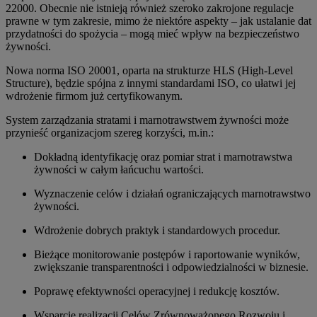
22000. Obecnie nie istnieją również szeroko zakrojone regulacje
prawne w tym zakresie, mimo że niektóre aspekty – jak ustalanie dat
przydatności do spożycia – mogą mieć wpływ na bezpieczeństwo
żywności.
Nowa norma ISO 20001, oparta na strukturze HLS (High-Level
Structure), będzie spójna z innymi standardami ISO, co ułatwi jej
wdrożenie firmom już certyfikowanym.
System zarządzania stratami i marnotrawstwem żywności może
przynieść organizacjom szereg korzyści, m.in.:
Dokładną identyfikację oraz pomiar strat i marnotrawstwa
żywności w całym łańcuchu wartości.
Wyznaczenie celów i działań ograniczających marnotrawstwo
żywności.
Wdrożenie dobrych praktyk i standardowych procedur.
Bieżące monitorowanie postępów i raportowanie wyników,
zwiększanie transparentności i odpowiedzialności w biznesie.
Poprawę efektywności operacyjnej i redukcję kosztów.
Wsparcie realizacji Celów Zrównoważonego Rozwoju i