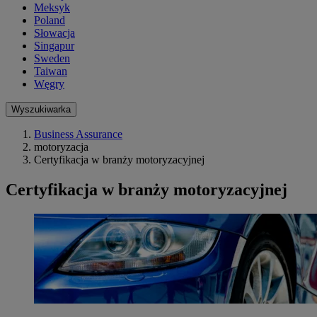
Meksyk
Poland
Słowacja
Singapur
Sweden
Taiwan
Węgry
Wyszukiwarka
Business Assurance
motoryzacja
Certyfikacja w branży motoryzacyjnej
Certyfikacja w branży motoryzacyjnej