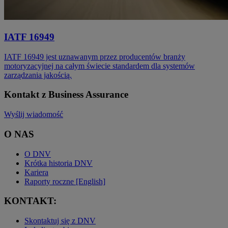
IATF 16949
IATF 16949 jest uznawanym przez producentów branży
motoryzacyjnej na całym świecie standardem dla systemów
zarządzania jakością.
Kontakt z Business Assurance
Wyślij wiadomość
O NAS
O DNV
Krótka historia DNV
Kariera
Raporty roczne [English]
KONTAKT:
Skontaktuj się z DNV