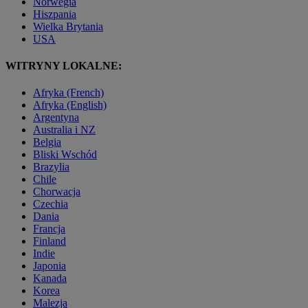
Norwegia
Hiszpania
Wielka Brytania
USA
WITRYNY LOKALNE:
Afryka (French)
Afryka (English)
Argentyna
Australia i NZ
Belgia
Bliski Wschód
Brazylia
Chile
Chorwacja
Czechia
Dania
Francja
Finland
Indie
Japonia
Kanada
Korea
Malezja