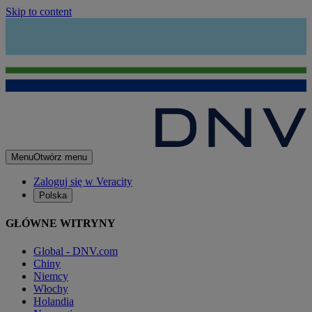
Skip to content
Menu
Otwórz menu
Zaloguj się w Veracity
Polska
GŁÓWNE WITRYNY
Global - DNV.com
Chiny
Niemcy
Włochy
Holandia