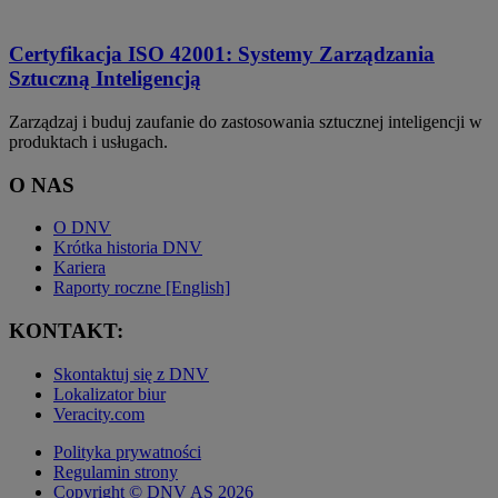
Certyfikacja ISO 42001: Systemy Zarządzania
Sztuczną Inteligencją
Zarządzaj i buduj zaufanie do zastosowania sztucznej inteligencji w
produktach i usługach.
O NAS
O DNV
Krótka historia DNV
Kariera
Raporty roczne [English]
KONTAKT:
Skontaktuj się z DNV
Lokalizator biur
Veracity.com
Polityka prywatności
Regulamin strony
Copyright © DNV AS 2026