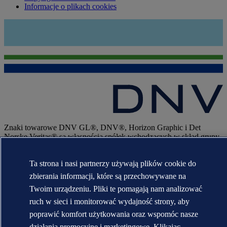
Informacje o plikach cookies
Znaki towarowe DNV GL®, DNV®, Horizon Graphic i Det
Norske Veritas® są własnością spółek wchodzących w skład grupy
Det Norske Veritas. Wszelkie prawa zastrzeżone.
WHEN TRUST MATTERS
Ta strona i nasi partnerzy używają plików cookie do
zbierania informacji, które są przechowywane na
Twoim urządzeniu. Pliki te pomagają nam analizować
ruch w sieci i monitorować wydajność strony, aby
poprawić komfort użytkowania oraz wspomóc nasze
działania promocyjne i marketingowe. Klikając