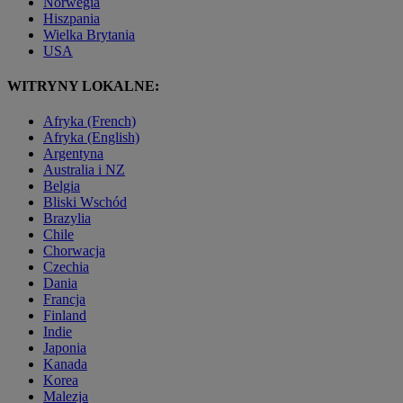
Norwegia
Hiszpania
Wielka Brytania
USA
WITRYNY LOKALNE:
Afryka (French)
Afryka (English)
Argentyna
Australia i NZ
Belgia
Bliski Wschód
Brazylia
Chile
Chorwacja
Czechia
Dania
Francja
Finland
Indie
Japonia
Kanada
Korea
Malezja