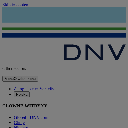
Skip to content
Other sectors
Menu
Otwórz menu
Zaloguj się w Veracity
Polska
GŁÓWNE WITRYNY
Global - DNV.com
Chiny
Niemcy