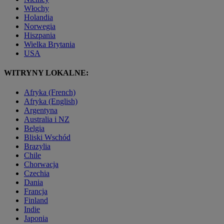
Włochy
Holandia
Norwegia
Hiszpania
Wielka Brytania
USA
WITRYNY LOKALNE:
Afryka (French)
Afryka (English)
Argentyna
Australia i NZ
Belgia
Bliski Wschód
Brazylia
Chile
Chorwacja
Czechia
Dania
Francja
Finland
Indie
Japonia