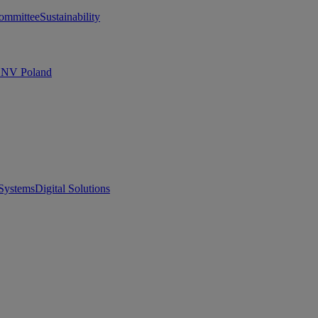
ommittee
Sustainability
 DNV Poland
Systems
Digital Solutions