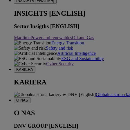
INSIGHTS [ENGLISH]
INSIGHTS [ENGLISH]
Sector Insigths [ENGLISH]
Maritime
Power and renewables
Oil and Gas
Energy Transition
Safety and risk
Artificial Intelligence
ESG and Sustainability
Cyber Security
KARIERA
KARIERA
Globalna strona k
O NAS
O NAS
DNV GROUP [ENGLISH]