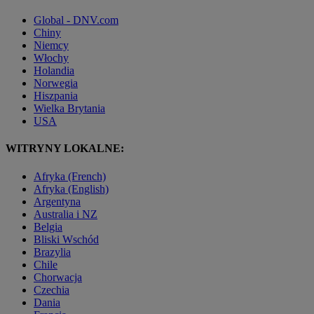
Global - DNV.com
Chiny
Niemcy
Włochy
Holandia
Norwegia
Hiszpania
Wielka Brytania
USA
WITRYNY LOKALNE:
Afryka (French)
Afryka (English)
Argentyna
Australia i NZ
Belgia
Bliski Wschód
Brazylia
Chile
Chorwacja
Czechia
Dania