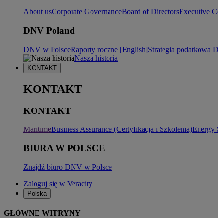
About us
Corporate Governance
Board of Directors
Executive C
DNV Poland
DNV w Polsce
Raporty roczne [English]
Strategia podatkowa
Nasza historia
KONTAKT
KONTAKT
KONTAKT
Maritime
Business Assurance (Certyfikacja i Szkolenia)
Energy 
BIURA W POLSCE
Znajdź biuro DNV w Polsce
Zaloguj się w Veracity
Polska
GŁÓWNE WITRYNY