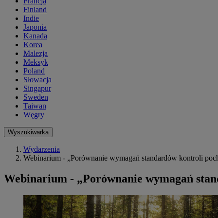
Francja
Finland
Indie
Japonia
Kanada
Korea
Malezja
Meksyk
Poland
Słowacja
Singapur
Sweden
Taiwan
Węgry
Wyszukiwarka
Wydarzenia
Webinarium - „Porównanie wymagań standardów kontroli poc
Webinarium - „Porównanie wymagań stan