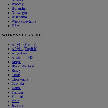
Włochy
Holandia
Norwegia
Hiszpania
Wielka Brytania
USA
WITRYNY LOKALNE:
Afryka (French)
Afryka (English)
Argentyna
Australia i NZ
Belgia
Bliski Wschód
Brazylia
Chile
Chorwacja
Czechia
Dania
Francja
Finland
Indie
Japonia