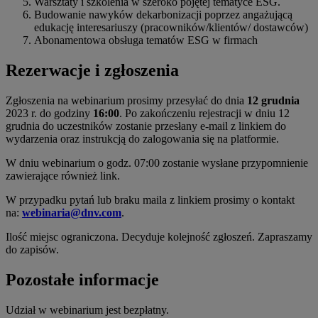
Warsztaty i szkolenia w szeroko pojętej tematyce ESG.
Budowanie nawyków dekarbonizacji poprzez angażującą
edukację interesariuszy (pracowników/klientów/ dostawców)
Abonamentowa obsługa tematów ESG w firmach
Rezerwacje i zgłoszenia
Zgłoszenia na webinarium prosimy przesyłać do dnia
12 grudnia
2023 r. do godziny
16:00
. Po zakończeniu rejestracji w dniu 12
grudnia do uczestników zostanie przesłany e-mail z linkiem do
wydarzenia oraz instrukcją do zalogowania się na platformie.
W dniu webinarium o godz. 07:00 zostanie wysłane przypomnienie
zawierające również link.
W przypadku pytań lub braku maila z linkiem prosimy o kontakt
na:
webinaria@dnv.com
.
Ilość miejsc ograniczona. Decyduje kolejność zgłoszeń. Zapraszamy
do zapisów.
Pozostałe informacje
Udział w webinarium jest bezpłatny.