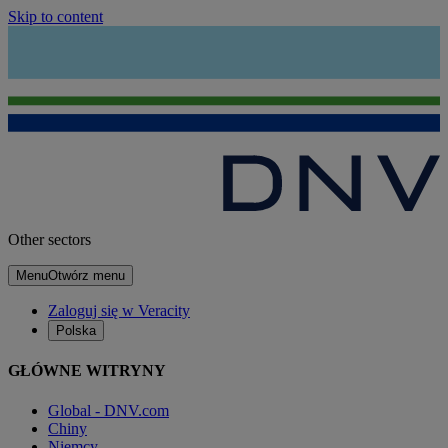
Skip to content
Other sectors
Menu
Otwórz menu
Zaloguj się w Veracity
Polska
GŁÓWNE WITRYNY
Global - DNV.com
Chiny
Niemcy