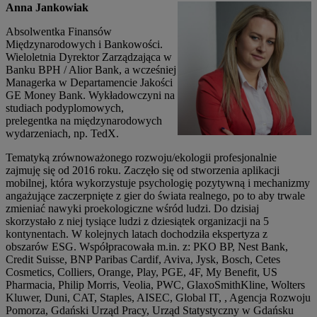
Anna Jankowiak
Absolwentka Finansów
Międzynarodowych i Bankowości.
Wieloletnia Dyrektor Zarządzająca w
Banku BPH / Alior Bank, a wcześniej
Managerka w Departamencie Jakości
GE Money Bank. Wykładowczyni na
studiach podyplomowych,
prelegentka na międzynarodowych
wydarzeniach, np. TedX.
Tematyką zrównoważonego rozwoju/ekologii profesjonalnie
zajmuję się od 2016 roku. Zaczęło się od stworzenia aplikacji
mobilnej, która wykorzystuje psychologię pozytywną i mechanizmy
angażujące zaczerpnięte z gier do świata realnego, po to aby trwale
zmieniać nawyki proekologiczne wśród ludzi. Do dzisiaj
skorzystało z niej tysiące ludzi z dziesiątek organizacji na 5
kontynentach. W kolejnych latach dochodziła ekspertyza z
obszarów ESG. Współpracowała m.in. z: PKO BP, Nest Bank,
Credit Suisse, BNP Paribas Cardif, Aviva, Jysk, Bosch, Cetes
Cosmetics, Colliers, Orange, Play, PGE, 4F, My Benefit, US
Pharmacia, Philip Morris, Veolia, PWC, GlaxoSmithKline, Wolters
Kluwer, Duni, CAT, Staples, AISEC, Global IT, , Agencja Rozwoju
Pomorza, Gdański Urząd Pracy, Urząd Statystyczny w Gdańsku