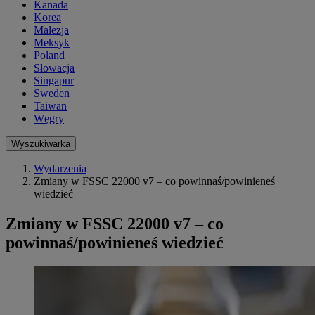
Kanada
Korea
Malezja
Meksyk
Poland
Słowacja
Singapur
Sweden
Taiwan
Węgry
Wyszukiwarka
Wydarzenia
Zmiany w FSSC 22000 v7 – co powinnaś/powinieneś
wiedzieć
Zmiany w FSSC 22000 v7 – co
powinnaś/powinieneś wiedzieć