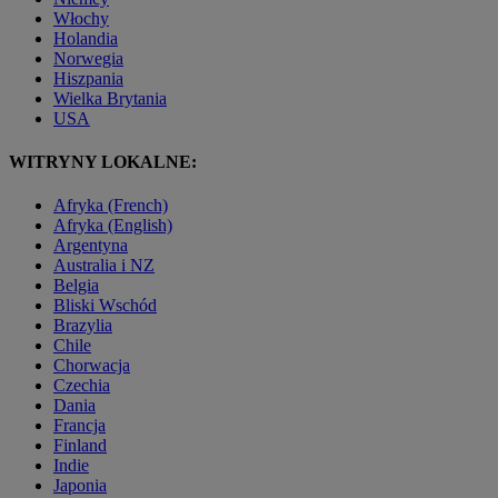
Włochy
Holandia
Norwegia
Hiszpania
Wielka Brytania
USA
WITRYNY LOKALNE:
Afryka (French)
Afryka (English)
Argentyna
Australia i NZ
Belgia
Bliski Wschód
Brazylia
Chile
Chorwacja
Czechia
Dania
Francja
Finland
Indie
Japonia