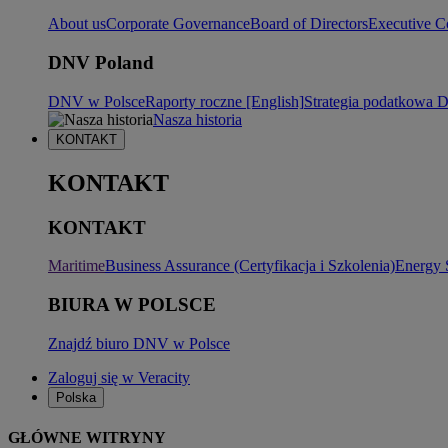
About us
Corporate Governance
Board of Directors
Executive C
DNV Poland
DNV w Polsce
Raporty roczne [English]
Strategia podatkowa
Nasza historia
KONTAKT
KONTAKT
KONTAKT
Maritime
Business Assurance (Certyfikacja i Szkolenia)
Energy 
BIURA W POLSCE
Znajdź biuro DNV w Polsce
Zaloguj się w Veracity
Polska
GŁÓWNE WITRYNY