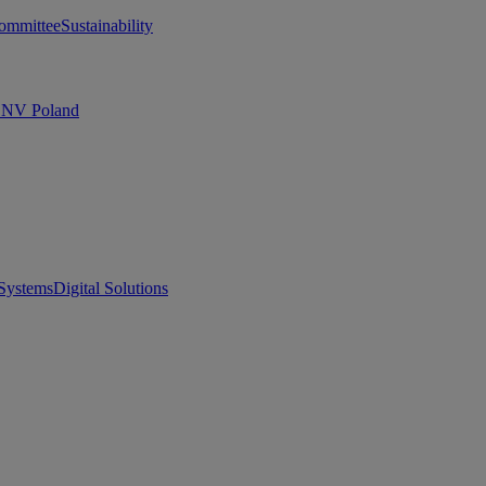
ommittee
Sustainability
 DNV Poland
Systems
Digital Solutions