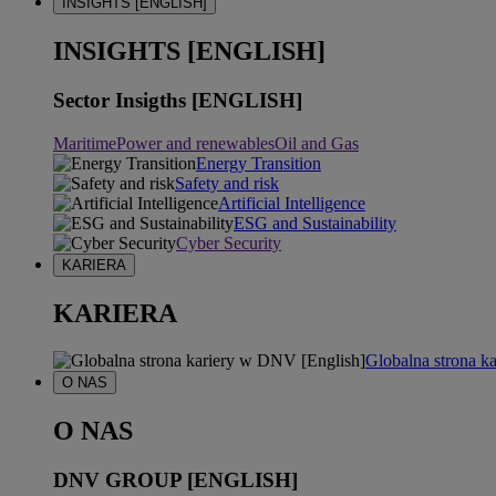
INSIGHTS [ENGLISH]
INSIGHTS [ENGLISH]
Sector Insigths [ENGLISH]
Maritime
Power and renewables
Oil and Gas
Energy Transition
Safety and risk
Artificial Intelligence
ESG and Sustainability
Cyber Security
KARIERA
KARIERA
Globalna strona k
O NAS
O NAS
DNV GROUP [ENGLISH]