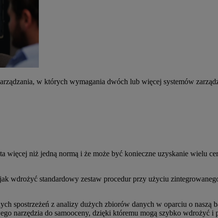
rządzania, w których wymagania dwóch lub więcej systemów zarządzani
jęta więcej niż jedną normą i że może być konieczne uzyskanie wielu c
e, jak wdrożyć standardowy zestaw procedur przy użyciu zintegrowane
ych spostrzeżeń z analizy dużych zbiorów danych w oparciu o naszą 
wego narzędzia do samooceny, dzięki któremu mogą szybko wdrożyć i p