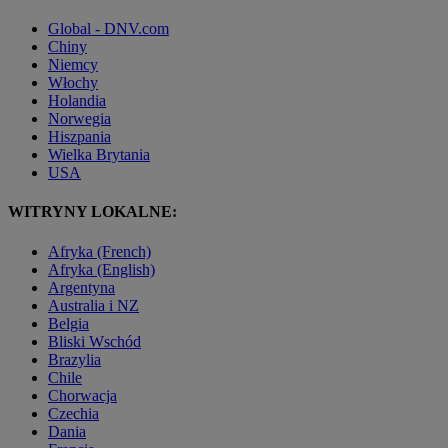
Global - DNV.com
Chiny
Niemcy
Włochy
Holandia
Norwegia
Hiszpania
Wielka Brytania
USA
WITRYNY LOKALNE:
Afryka (French)
Afryka (English)
Argentyna
Australia i NZ
Belgia
Bliski Wschód
Brazylia
Chile
Chorwacja
Czechia
Dania