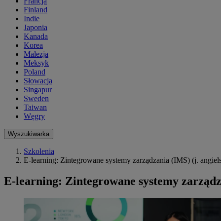
Francja
Finland
Indie
Japonia
Kanada
Korea
Malezja
Meksyk
Poland
Słowacja
Singapur
Sweden
Taiwan
Węgry
Wyszukiwarka
Szkolenia
E-learning: Zintegrowane systemy zarządzania (IMS) (j. angiels
E-learning: Zintegrowane systemy zarządza