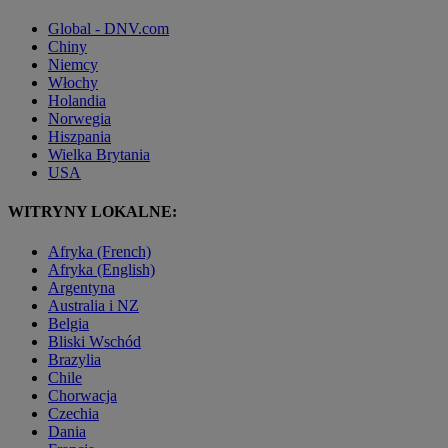
Global - DNV.com
Chiny
Niemcy
Włochy
Holandia
Norwegia
Hiszpania
Wielka Brytania
USA
WITRYNY LOKALNE:
Afryka (French)
Afryka (English)
Argentyna
Australia i NZ
Belgia
Bliski Wschód
Brazylia
Chile
Chorwacja
Czechia
Dania