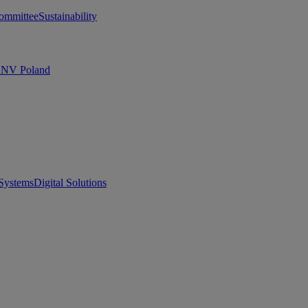
ommittee
Sustainability
 DNV Poland
Systems
Digital Solutions