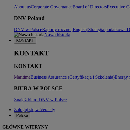
About us
Corporate Governance
Board of Directors
Executive C
DNV Poland
DNV w Polsce
Raporty roczne [English]
Strategia podatkowa
Nasza historia
KONTAKT
KONTAKT
KONTAKT
Maritime
Business Assurance (Certyfikacja i Szkolenia)
Energy 
BIURA W POLSCE
Znajdź biuro DNV w Polsce
Zaloguj się w Veracity
Polska
GŁÓWNE WITRYNY