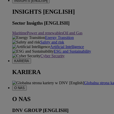
INSIGHTS [ENGLISH]
INSIGHTS [ENGLISH]
Sector Insigths [ENGLISH]
Maritime
Power and renewables
Oil and Gas
Energy Transition
Safety and risk
Artificial Intelligence
ESG and Sustainability
Cyber Security
KARIERA
KARIERA
Globalna strona k
O NAS
O NAS
DNV GROUP [ENGLISH]