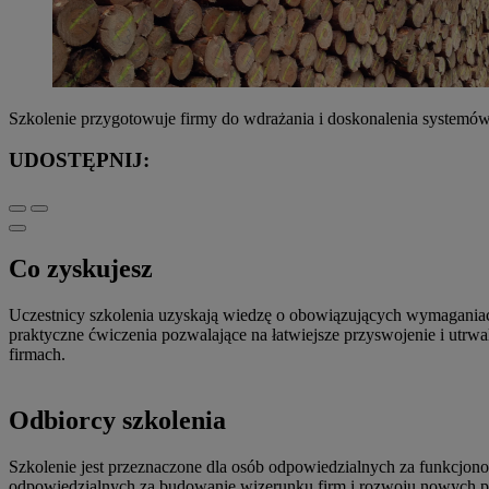
Szkolenie przygotowuje firmy do wdrażania i doskonalenia systemó
UDOSTĘPNIJ:
Co zyskujesz
Uczestnicy szkolenia uzyskają wiedzę o obowiązujących wymagani
praktyczne ćwiczenia pozwalające na łatwiejsze przyswojenie i utr
firmach.
Odbiorcy szkolenia
Szkolenie jest przeznaczone dla osób odpowiedzialnych za funkcjonow
odpowiedzialnych za budowanie wizerunku firm i rozwoju nowych 