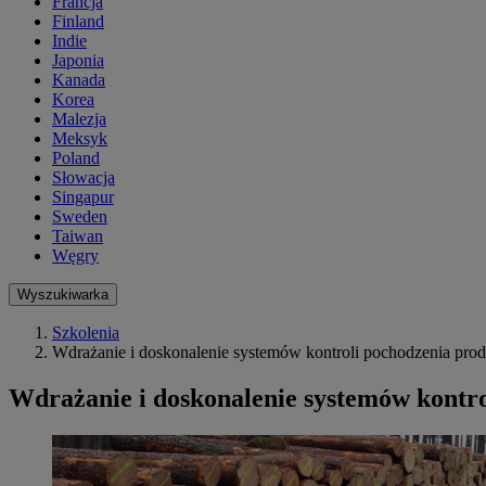
Francja
Finland
Indie
Japonia
Kanada
Korea
Malezja
Meksyk
Poland
Słowacja
Singapur
Sweden
Taiwan
Węgry
Wyszukiwarka
Szkolenia
Wdrażanie i doskonalenie systemów kontroli pochodzenia pr
Wdrażanie i doskonalenie systemów kontr