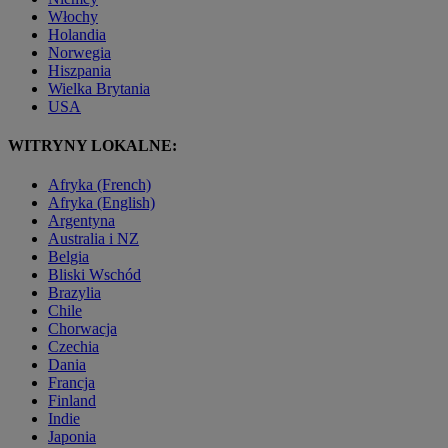
Włochy
Holandia
Norwegia
Hiszpania
Wielka Brytania
USA
WITRYNY LOKALNE:
Afryka (French)
Afryka (English)
Argentyna
Australia i NZ
Belgia
Bliski Wschód
Brazylia
Chile
Chorwacja
Czechia
Dania
Francja
Finland
Indie
Japonia