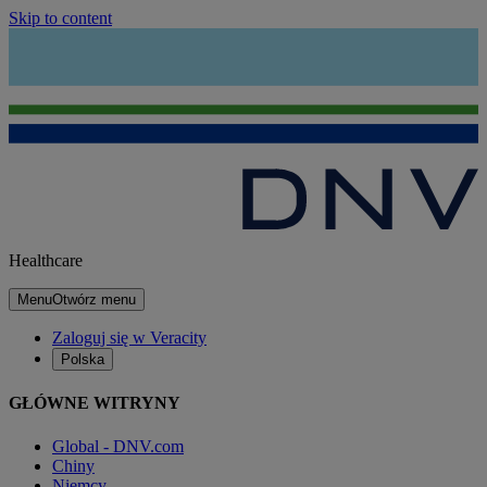
Skip to content
Healthcare
Menu
Otwórz menu
Zaloguj się w Veracity
Polska
GŁÓWNE WITRYNY
Global - DNV.com
Chiny
Niemcy