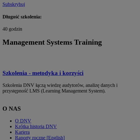
Subskrybuj
Długość szkolenia:
40 godzin
Management Systems Training
Szkolenia - metodyka i korzyści
Szkolenia DNV łączą wiedzę audytorów, analizę danych i
przystępność LMS (Learning Management System).
O NAS
O DNV
Krótka historia DNV
Kariera
Raporty roczne [English]