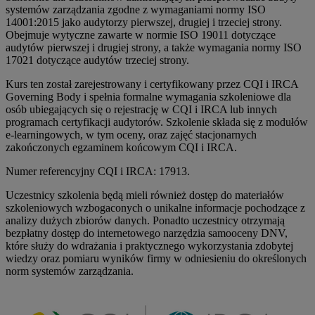
systemów zarządzania zgodne z wymaganiami normy ISO
14001:2015 jako audytorzy pierwszej, drugiej i trzeciej strony.
Obejmuje wytyczne zawarte w normie ISO 19011 dotyczące
audytów pierwszej i drugiej strony, a także wymagania normy ISO
17021 dotyczące audytów trzeciej strony.
Kurs ten został zarejestrowany i certyfikowany przez CQI i IRCA
Governing Body i spełnia formalne wymagania szkoleniowe dla
osób ubiegających się o rejestrację w CQI i IRCA lub innych
programach certyfikacji audytorów. Szkolenie składa się z modułów
e-learningowych, w tym oceny, oraz zajęć stacjonarnych
zakończonych egzaminem końcowym CQI i IRCA.
Numer referencyjny CQI i IRCA: 17913.
Uczestnicy szkolenia będą mieli również dostęp do materiałów
szkoleniowych wzbogaconych o unikalne informacje pochodzące z
analizy dużych zbiorów danych. Ponadto uczestnicy otrzymają
bezpłatny dostęp do internetowego narzędzia samooceny DNV,
które służy do wdrażania i praktycznego wykorzystania zdobytej
wiedzy oraz pomiaru wyników firmy w odniesieniu do określonych
norm systemów zarządzania.