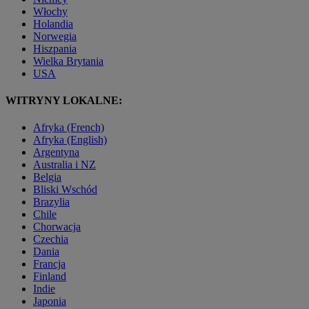
Włochy
Holandia
Norwegia
Hiszpania
Wielka Brytania
USA
WITRYNY LOKALNE:
Afryka (French)
Afryka (English)
Argentyna
Australia i NZ
Belgia
Bliski Wschód
Brazylia
Chile
Chorwacja
Czechia
Dania
Francja
Finland
Indie
Japonia