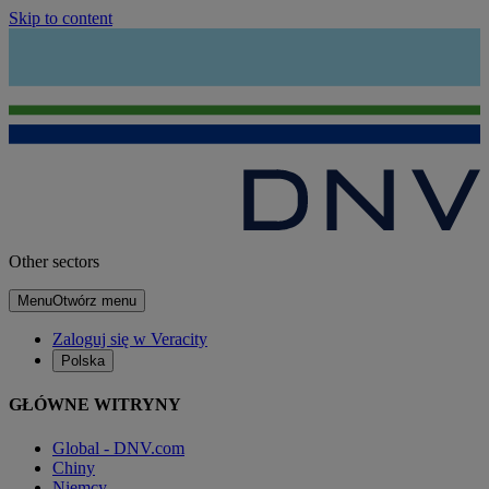
Skip to content
Other sectors
Menu
Otwórz menu
Zaloguj się w Veracity
Polska
GŁÓWNE WITRYNY
Global - DNV.com
Chiny
Niemcy