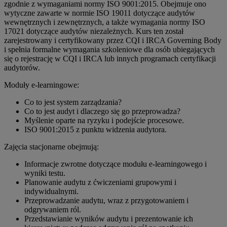
zgodnie z wymaganiami normy ISO 9001:2015. Obejmuje ono
wytyczne zawarte w normie ISO 19011 dotyczące audytów
wewnętrznych i zewnętrznych, a także wymagania normy ISO
17021 dotyczące audytów niezależnych. Kurs ten został
zarejestrowany i certyfikowany przez CQI i IRCA Governing Body
i spełnia formalne wymagania szkoleniowe dla osób ubiegających
się o rejestrację w CQI i IRCA lub innych programach certyfikacji
audytorów.
Moduły e-learningowe:
Co to jest system zarządzania?
Co to jest audyt i dlaczego się go przeprowadza?
Myślenie oparte na ryzyku i podejście procesowe.
ISO 9001:2015 z punktu widzenia audytora.
Zajęcia stacjonarne obejmują:
Informacje zwrotne dotyczące modułu e-learningowego i
wyniki testu.
Planowanie audytu z ćwiczeniami grupowymi i
indywidualnymi.
Przeprowadzanie audytu, wraz z przygotowaniem i
odgrywaniem ról.
Przedstawianie wyników audytu i prezentowanie ich