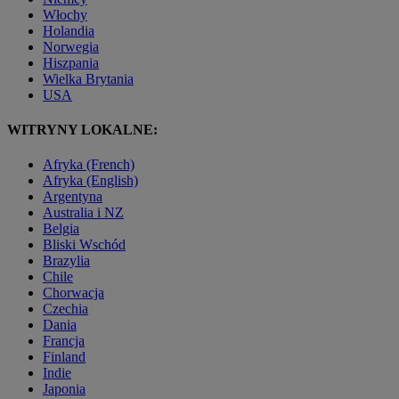
Włochy
Holandia
Norwegia
Hiszpania
Wielka Brytania
USA
WITRYNY LOKALNE:
Afryka (French)
Afryka (English)
Argentyna
Australia i NZ
Belgia
Bliski Wschód
Brazylia
Chile
Chorwacja
Czechia
Dania
Francja
Finland
Indie
Japonia