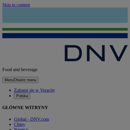
Skip to content
Food and beverage
Menu
Otwórz menu
Zaloguj się w Veracity
Polska
GŁÓWNE WITRYNY
Global - DNV.com
Chiny
Niemcy