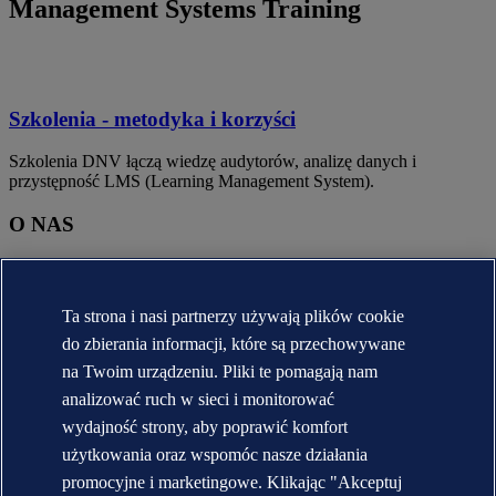
Management Systems Training
Szkolenia - metodyka i korzyści
Szkolenia DNV łączą wiedzę audytorów, analizę danych i
przystępność LMS (Learning Management System).
O NAS
O DNV
Krótka historia DNV
Kariera
Ta strona i nasi partnerzy używają plików cookie
Raporty roczne [English]
do zbierania informacji, które są przechowywane
KONTAKT:
na Twoim urządzeniu. Pliki te pomagają nam
analizować ruch w sieci i monitorować
Skontaktuj się z DNV
wydajność strony, aby poprawić komfort
Lokalizator biur
Veracity.com
użytkowania oraz wspomóc nasze działania
promocyjne i marketingowe. Klikając "Akceptuj
Polityka prywatności