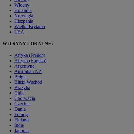
Włochy
Holandia
Norwegia
Hiszpania
Wielka Brytania
USA
WITRYNY LOKALNE:
Afryka (French)
Afryka (English)
Argentyna
Australia i NZ
Belgia
Bliski Wschód
Brazylia
Chile
Chorwacja
Czechia
Dania
Francja
Finland
Indie
Japonia