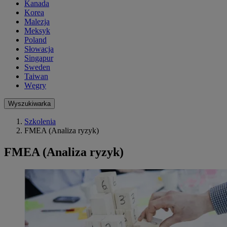
Kanada
Korea
Malezja
Meksyk
Poland
Słowacja
Singapur
Sweden
Taiwan
Węgry
Wyszukiwarka
Szkolenia
FMEA (Analiza ryzyk)
FMEA (Analiza ryzyk)