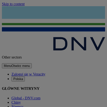
Skip to content
Other sectors
Menu
Otwórz menu
Zaloguj się w Veracity
Polska
GŁÓWNE WITRYNY
Global - DNV.com
Chiny
Niemcy