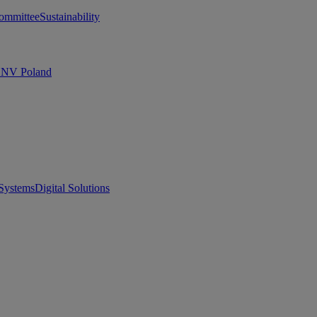
ommittee
Sustainability
 DNV Poland
Systems
Digital Solutions