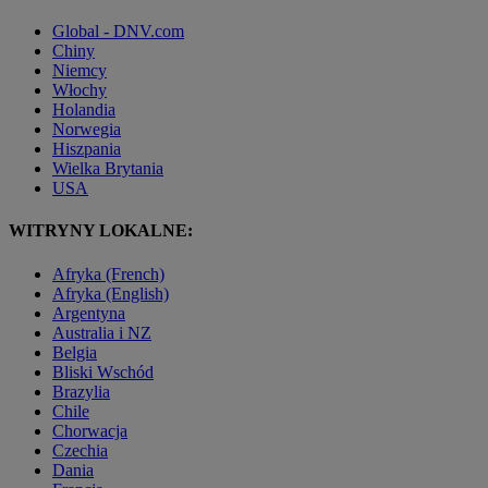
Global - DNV.com
Chiny
Niemcy
Włochy
Holandia
Norwegia
Hiszpania
Wielka Brytania
USA
WITRYNY LOKALNE:
Afryka (French)
Afryka (English)
Argentyna
Australia i NZ
Belgia
Bliski Wschód
Brazylia
Chile
Chorwacja
Czechia
Dania