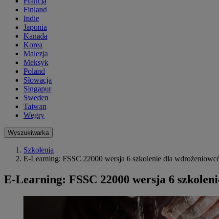
Francja
Finland
Indie
Japonia
Kanada
Korea
Malezja
Meksyk
Poland
Słowacja
Singapur
Sweden
Taiwan
Węgry
Wyszukiwarka
Szkolenia
E-Learning: FSSC 22000 wersja 6 szkolenie dla wdrożeniow
E-Learning: FSSC 22000 wersja 6 szkolen