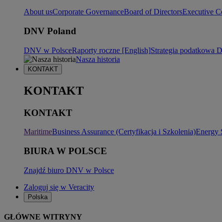
About us
Corporate Governance
Board of Directors
Executive C
DNV Poland
DNV w Polsce
Raporty roczne [English]
Strategia podatkowa
Nasza historia
KONTAKT
KONTAKT
KONTAKT
Maritime
Business Assurance (Certyfikacja i Szkolenia)
Energy 
BIURA W POLSCE
Znajdź biuro DNV w Polsce
Zaloguj się w Veracity
Polska
GŁÓWNE WITRYNY