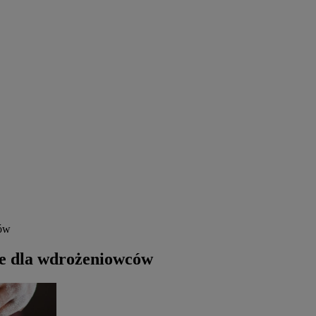
ców
ie dla wdrożeniowców