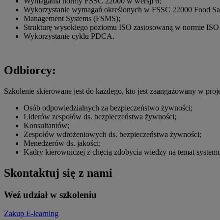
Wymagania normy FSSC 22000 w wersji 6;
Wykorzystanie wymagań określonych w FSSC 22000 Food Sa
Management Systems (FSMS);
Strukturę wysokiego poziomu ISO zastosowaną w normie ISO
Wykorzystanie cyklu PDCA.
Odbiorcy:
Szkolenie skierowane jest do każdego, kto jest zaangażowany w proj
Osób odpowiedzialnych za bezpieczeństwo żywności;
Liderów zespołów ds. bezpieczeństwa żywności;
Konsultantów;
Zespołów wdrożeniowych ds. bezpieczeństwa żywności;
Menedżerów ds. jakości;
Kadry kierowniczej z chęcią zdobycia wiedzy na temat system
Skontaktuj się z nami
Weź udział w szkoleniu
Zakup E-learning