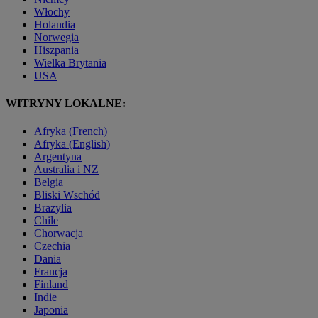
Włochy
Holandia
Norwegia
Hiszpania
Wielka Brytania
USA
WITRYNY LOKALNE:
Afryka (French)
Afryka (English)
Argentyna
Australia i NZ
Belgia
Bliski Wschód
Brazylia
Chile
Chorwacja
Czechia
Dania
Francja
Finland
Indie
Japonia