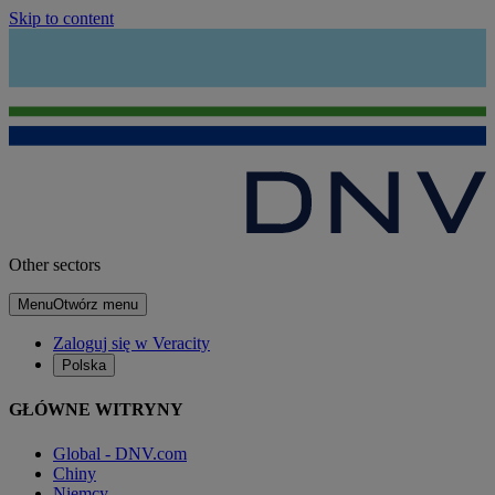
Skip to content
Other sectors
Menu
Otwórz menu
Zaloguj się w Veracity
Polska
GŁÓWNE WITRYNY
Global - DNV.com
Chiny
Niemcy