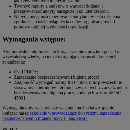
jak i zewnętrznymi interesariuszami;
Tworzyć raporty z audytów o wartości dodanej i
przeprowadzać audyty następcze jako lider zespołu;
Nabyć umiejętności kierowania audytami w celu ustalenia
zgodności, a także osiągnięcia celów organizacyjnych i
poprawy ogólnej wydajności organizacji.
Wymagania wstępne:
Aby pomyślnie ukończyć ten kurs, uczestnicy powinni posiadać
wcześniejszą wiedzę na temat następujących zasad i koncepcji
zarządzania:
Cykl PDCA;
Zarządzanie bezpieczeństwem i higieną pracy;
Znajomość wymagań normy ISO 45001 oraz powszechnie
stosowanych terminów i definicji związanych z zarządzaniem
bezpieczeństwem i higieną pracy, podanych w normie ISO
45001.
Wymagania dotyczące wiedzy wstępnej można łatwo spełnić,
kończąc nasze
szkolenie wprowadzające do systemu zarządzania
bezpieczeństwem i higieną pracy (j. angielski).