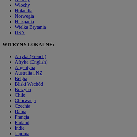
Włochy
Holandia
Norwegia
Hiszpania
Wielka Brytania
USA
WITRYNY LOKALNE:
Afryka (French)
Afryka (English)
Argentyna
Australia i NZ
Belgia
Bliski Wschód
Brazylia
Chile
Chorwacja
Czechia
Dania
Francja
Finland
Indie
Japonia