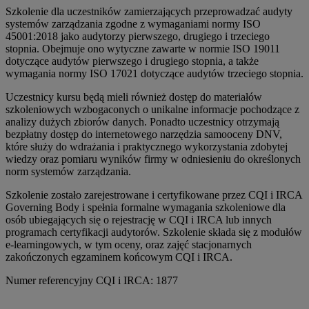
Szkolenie dla uczestników zamierzających przeprowadzać audyty
systemów zarządzania zgodne z wymaganiami normy ISO
45001:2018 jako audytorzy pierwszego, drugiego i trzeciego
stopnia. Obejmuje ono wytyczne zawarte w normie ISO 19011
dotyczące audytów pierwszego i drugiego stopnia, a także
wymagania normy ISO 17021 dotyczące audytów trzeciego stopnia.
Uczestnicy kursu będą mieli również dostęp do materiałów
szkoleniowych wzbogaconych o unikalne informacje pochodzące z
analizy dużych zbiorów danych. Ponadto uczestnicy otrzymają
bezpłatny dostęp do internetowego narzędzia samooceny DNV,
które służy do wdrażania i praktycznego wykorzystania zdobytej
wiedzy oraz pomiaru wyników firmy w odniesieniu do określonych
norm systemów zarządzania.
Szkolenie zostało zarejestrowane i certyfikowane przez CQI i IRCA
Governing Body i spełnia formalne wymagania szkoleniowe dla
osób ubiegających się o rejestrację w CQI i IRCA lub innych
programach certyfikacji audytorów. Szkolenie składa się z modułów
e-learningowych, w tym oceny, oraz zajęć stacjonarnych
zakończonych egzaminem końcowym CQI i IRCA.
Numer referencyjny CQI i IRCA: 1877