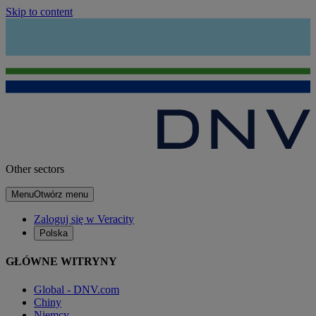
Skip to content
Other sectors
Menu
Otwórz menu
Zaloguj się w Veracity
Polska
GŁÓWNE WITRYNY
Global - DNV.com
Chiny
Niemcy